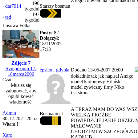
Z tego co wiem na kartoniaku od 
196
·
dar7914
Starszy bosman
tygodni
197
·
ted
tygodni
Losowa Fotka
Posty:
82
Dołączył:
18/11/2005
17:13
Zdjęcie 7
Sympozium 17-
epsilon_gdynia
Dodano 13-05-2007 20:00
18marca2006
dokładnie tak jak napisał Amigo
Czat
model kartonowy Hiliński
Musisz się
madel żywiczny firny Niko
zalogować, aby
i ta strona
opublikować
wiadomość.
A TERAZ MAM DO WAS WSZ
Admin
Bosmanmat
WIELKĄ PROŹBE
30-12-2021 20:52
POWIEDZCIE JAKIE ORZEŁ 
Witam!!!
MALOWANIE
CHODZI MI W SZCZEGÓLNO
Xaro
KADŁUB