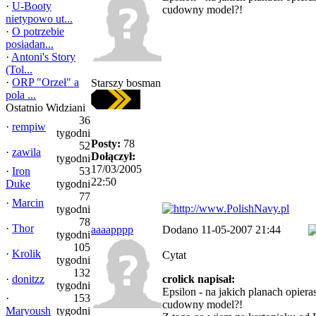
·
U-Booty
cudowny model?!
nietypowo ut...
·
O potrzebie
posiadan...
·
Antoni's Story
(Tol...
·
ORP "Orzeł" a
Starszy bosman
pola ...
Ostatnio Widziani
36
·
rempiw
tygodni
Posty:
78
52
·
zawila
Dołączył:
tygodni
17/03/2005
·
Iron
53
22:50
Duke
tygodni
77
·
Marcin
tygodni
78
·
Thor
aaaapppp
Dodano 11-05-2007 21:44
tygodni
105
·
Krolik
Cytat
tygodni
132
·
donitzz
crolick napisał:
tygodni
Epsilon - na jakich planach opiera
·
153
cudowny model?!
Maryoush
tygodni