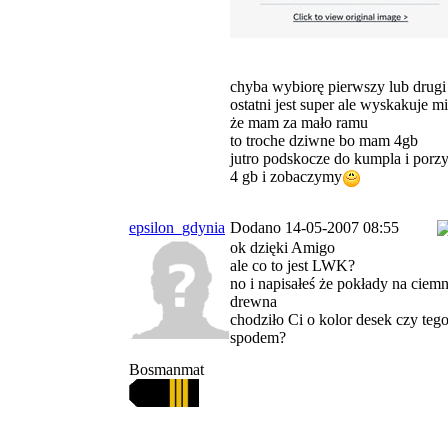
chyba wybiorę pierwszy lub drugi
ostatni jest super ale wyskakuje 
że mam za mało ramu
to troche dziwne bo mam 4gb
jutro podskocze do kumpla i porz
4 gb i zobaczymy
epsilon_gdynia
Dodano 14-05-2007 08:55
ok dzięki Amigo
ale co to jest LWK?
no i napisałeś że pokłady na ciem
drewna
chodziło Ci o kolor desek czy tego
spodem?
Bosmanmat