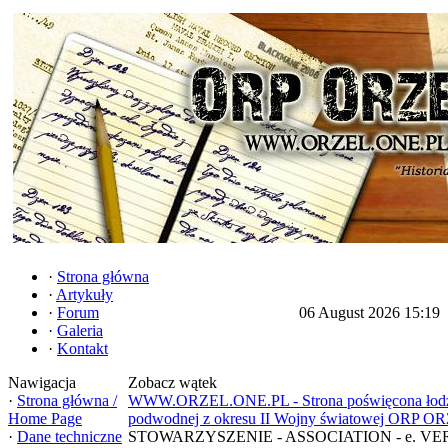
·
Strona główna
·
Artykuły
·
Forum
06 August 2026 15:19
·
Galeria
·
Kontakt
Nawigacja
Zobacz wątek
·
Strona główna /
WWW.ORZEL.ONE.PL - Strona poświęcona łod
Home Page
podwodnej z okresu II Wojny światowej ORP O
·
Dane techniczne
STOWARZYSZENIE - ASSOCIATION - e. VE