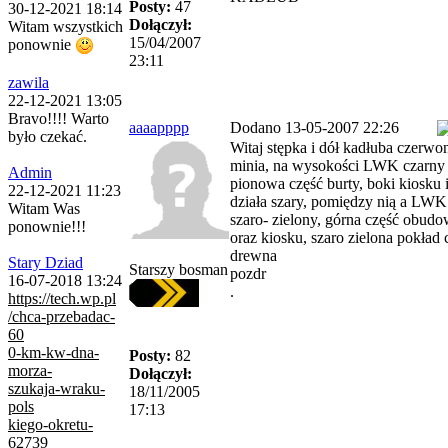
Posty:
47
30-12-2021 18:14
Dołączył:
Witam wszystkich
15/04/2007
ponownie
23:11
zawila
22-12-2021 13:05
Bravo!!!! Warto
aaaapppp
Dodano 13-05-2007 22:26
było czekać.
Witaj stępka i dół kadłuba czerw
minia, na wysokości LWK czarny 
Admin
pionowa część burty, boki kiosku
22-12-2021 11:23
działa szary, pomiędzy nią a LWK
Witam Was
szaro- zielony, górna część obudo
ponownie!!!
oraz kiosku, szaro zielona pokład
drewna
Stary Dziad
Starszy bosman
pozdr
16-07-2018 13:24
.
https://tech.wp.pl
/chca-przebadac-
60
0-km-kw-dna-
Posty:
82
morza-
Dołączył:
szukaja-wraku-
18/11/2005
pols
17:13
kiego-okretu-
62739