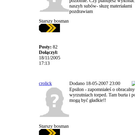
poziomie. Czy planujesz wykonac 
naszyh subów- słuzę materiałami
pozdrawiam
Starszy bosman
Posty:
82
Dołączył:
18/11/2005
17:13
crolick
Dodano 18-05-2007 23:00
Epsilon - zapomniałeś o obracaln
wyrzutniach torped. Tam burta i p
mogą być gładkie!!
Starszy bosman