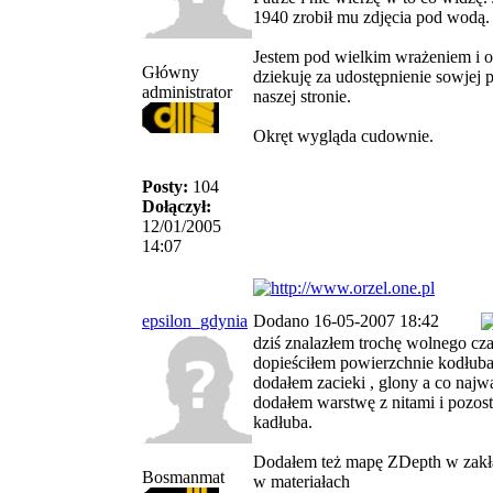
1940 zrobił mu zdjęcia pod wodą.
Jestem pod wielkim wrażeniem i 
Główny
dziekuję za udostępnienie sowjej 
administrator
naszej stronie.
Okręt wygląda cudownie.
Posty:
104
Dołączył:
12/01/2005
14:07
epsilon_gdynia
Dodano 16-05-2007 18:42
dziś znalazłem trochę wolnego cz
dopieściłem powierzchnie kodłub
dodałem zacieki , glony a co najw
dodałem warstwę z nitami i pozost
kadłuba.
Dodałem też mapę ZDepth w zak
Bosmanmat
w materiałach