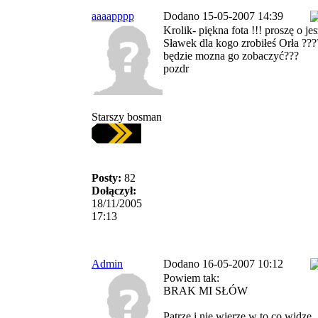
aaaapppp
Dodano 15-05-2007 14:39
Krolik- piękna fota !!! proszę o jes
Sławek dla kogo zrobiłeś Orła ??
będzie mozna go zobaczyć???
pozdr
Starszy bosman
Posty:
82
Dołączył:
18/11/2005
17:13
Admin
Dodano 16-05-2007 10:12
Powiem tak:
BRAK MI SŁÓW
Patrze i nie wierzę w to co widzę.