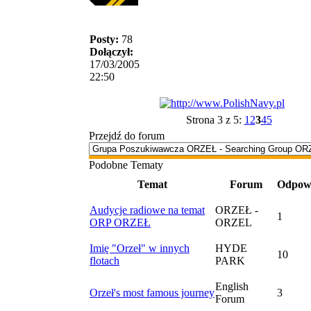
Posty:
78
Dołączył:
17/03/2005
22:50
Strona 3 z 5:
1
2
3
4
5
Przejdź do forum
Podobne Tematy
Temat
Forum
Odpowi
Audycje radiowe na temat
ORZEŁ -
1
ORP ORZEŁ
ORZEL
Imię "Orzeł" w innych
HYDE
10
flotach
PARK
English
Orzeł's most famous journey
3
Forum