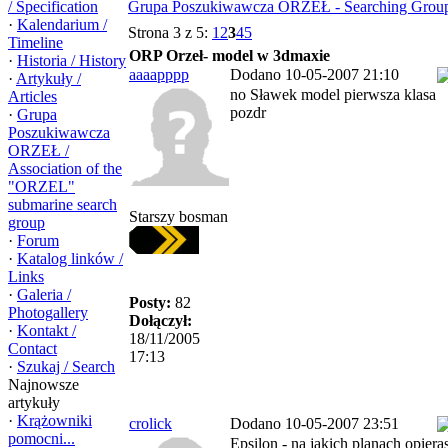
/ Specification
Grupa Poszukiwawcza ORZEŁ - Searching Gro
·
Kalendarium /
Strona 3 z 5:
1
2
3
4
5
Timeline
ORP Orzeł- model w 3dmaxie
·
Historia / History
aaaapppp
Dodano 10-05-2007 21:10
·
Artykuły /
no Sławek model pierwsza klasa
Articles
pozdr
·
Grupa
Poszukiwawcza
ORZEŁ /
Association of the
"ORZEL"
submarine search
Starszy bosman
group
·
Forum
·
Katalog linków /
Links
·
Galeria /
Posty:
82
Photogallery
Dołączył:
·
Kontakt /
18/11/2005
Contact
17:13
·
Szukaj / Search
Najnowsze
artykuły
·
Krążowniki
crolick
Dodano 10-05-2007 23:51
pomocni...
Epsilon - na jakich planach opiera