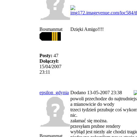
Bosmanmat
Dzięki Amigo!!!!
Posty:
47
Dołączył:
15/04/2007
23:11
epsilon_gdynia
Dodano 13-05-2007 23:38
powoli przechodze do najtrudniej
a mianowicie do wody
trzeci tydzień przubuje coś wyko
nic.
załamać się można.
przesyłam prubne rendery
wybląd jest niezły ale chodzi trag
Bosmanmat