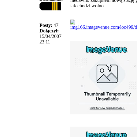
niedawno zakupiłem nową stację gr
tak chodzi wolno.
Posty:
47
Dołączył:
15/04/2007
23:11