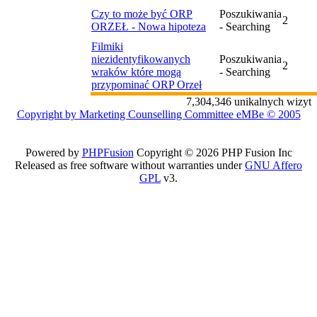
Czy to może być ORP
Poszukiwania
2
ORZEŁ - Nowa hipoteza
- Searching
Filmiki
niezidentyfikowanych
Poszukiwania
2
wraków które mogą
- Searching
przypominać ORP Orzeł
7,304,346 unikalnych wizyt
Copyright by Marketing Counselling Committee eMBe © 2005
Powered by
PHPFusion
Copyright © 2026 PHP Fusion Inc
Released as free software without warranties under
GNU Affero
GPL
v3.