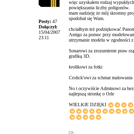
więc uzyskałem rodzaj wypukłych
powiększania liczby poligonów.
mam nadzieję że mój skromny pro
spodobał się Wam.
Posty:
47
Dołączył:
chciałbym też podziękować Panom
15/04/2007
Amigo za pomoc przy modelowaniu
23:11
utrzymanie modelu w zgodności z
Sonarowi za zrozumienie praw rz
grafiką 3D.
krolikowi za fotki
Crolick'owi za schmat malowania
No i oczywiście Adminowi za bez
najlepszą stronkę o Orle
WIELKIE DZIĘKI