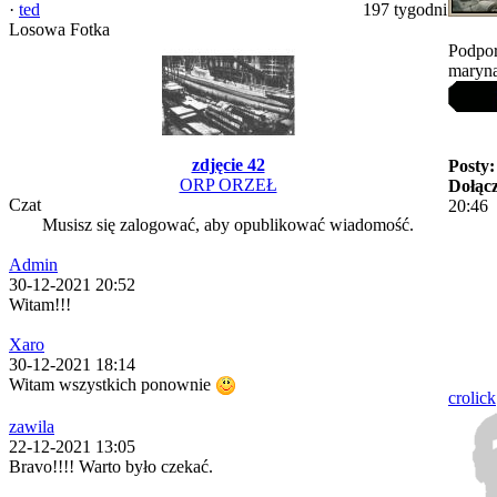
·
ted
197 tygodni
Losowa Fotka
Podpor
maryna
zdjęcie 42
Posty:
ORP ORZEŁ
Dołącz
Czat
20:46
Musisz się zalogować, aby opublikować wiadomość.
Admin
30-12-2021 20:52
Witam!!!
Xaro
30-12-2021 18:14
Witam wszystkich ponownie
crolick
zawila
22-12-2021 13:05
Bravo!!!! Warto było czekać.