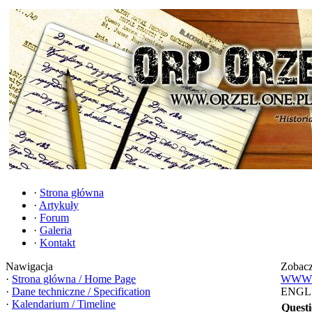
·
Strona główna
·
Artykuły
·
Forum
·
Galeria
·
Kontakt
Nawigacja
Zobacz
·
Strona główna / Home Page
WWW.O
·
Dane techniczne / Specification
ENGL
·
Kalendarium / Timeline
Quest