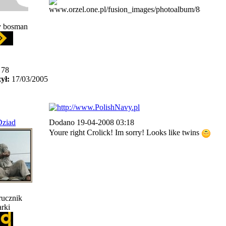
y bosman
78
ył:
17/03/2005
Dziad
Dodano 19-04-2008 03:18
Youre right Crolick! Im sorry! Looks like twins
ucznik
rki