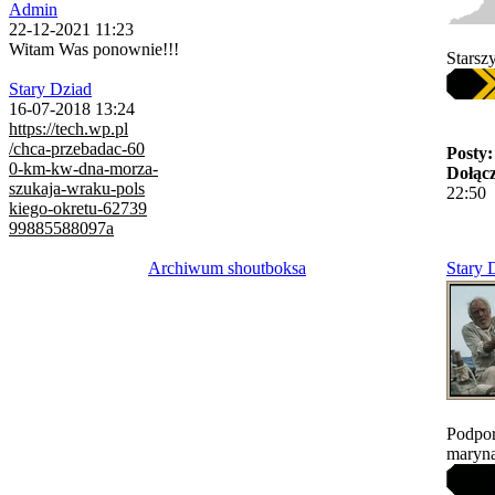
Admin
22-12-2021 11:23
Witam Was ponownie!!!
Starsz
Stary Dziad
16-07-2018 13:24
https://tech.wp.pl
/chca-przebadac-60
Posty:
0-km-kw-dna-morza-
Dołącz
szukaja-wraku-pols
22:50
kiego-okretu-62739
99885588097a
Stary 
Archiwum shoutboksa
Podpor
maryna