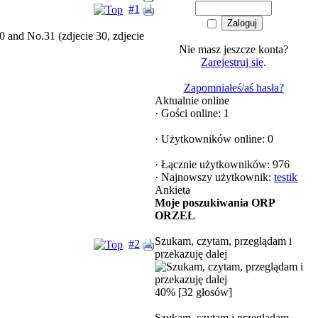
#1
0 and No.31 (zdjecie 30, zdjecie
Nie masz jeszcze konta?
Zarejestruj się
.
Zapomniałeś/aś hasła?
Aktualnie online
·
Gości online: 1
·
Użytkowników online: 0
·
Łącznie użytkowników: 976
·
Najnowszy użytkownik:
testik
Ankieta
Moje poszukiwania ORP
ORZEŁ
Szukam, czytam, przeglądam i
#2
przekazuję dalej
40% [32 głosów]
Szukam, czytam i przeglądam