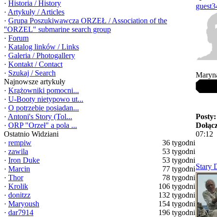
·
Historia / History
guest3
·
Artykuły / Articles
·
Grupa Poszukiwawcza ORZEŁ / Association of the
"ORZEL" submarine search group
·
Forum
·
Katalog linków / Links
·
Galeria / Photogallery
·
Kontakt / Contact
·
Szukaj / Search
Maryn
Najnowsze artykuły
·
Krążowniki pomocni...
·
U-Booty nietypowo ut...
·
O potrzebie posiadan...
·
Antoni's Story (Tol...
Posty:
·
ORP "Orzeł" a pola ...
Dołącz
Ostatnio Widziani
07:12
·
rempiw
36 tygodni
·
zawila
53 tygodni
·
Iron Duke
53 tygodni
Stary 
·
Marcin
77 tygodni
·
Thor
78 tygodni
·
Krolik
106 tygodni
·
donitzz
132 tygodni
·
Maryoush
154 tygodni
·
dar7914
196 tygodni