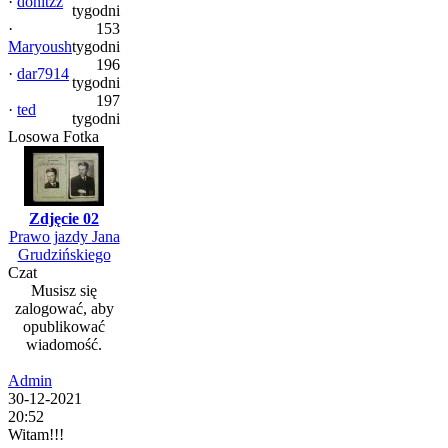
·
donitzz
tygodni
·
153
Maryoush
tygodni
196
·
dar7914
tygodni
197
·
ted
tygodni
Losowa Fotka
Zdjęcie 02
Prawo jazdy Jana
Grudzińskiego
Czat
Musisz się
zalogować, aby
opublikować
wiadomość.
Admin
30-12-2021
20:52
Witam!!!