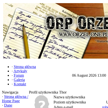
·
Strona główna
·
Artykuły
·
Forum
06 August 2026 13:00
·
Galeria
·
Kontakt
Nawigacja
Profil użytkownika Thor
·
Strona główna /
Nazwa użytkownika
Home Page
Poziom użytkownika
U
·
Dane
Adres e-mail
rob