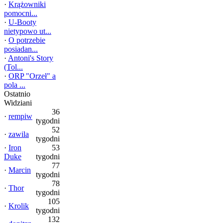
·
Krążowniki
pomocni...
·
U-Booty
nietypowo ut...
·
O potrzebie
posiadan...
·
Antoni's Story
(Tol...
·
ORP "Orzeł" a
pola ...
Ostatnio
Widziani
36
·
rempiw
tygodni
52
·
zawila
tygodni
·
Iron
53
Duke
tygodni
77
·
Marcin
tygodni
78
·
Thor
tygodni
105
·
Krolik
tygodni
132