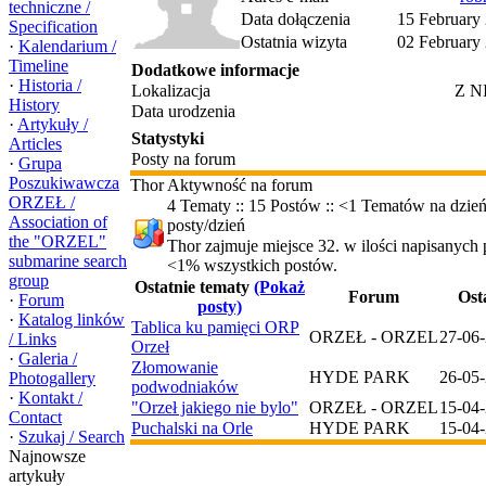
techniczne /
Data dołączenia
15 February
Specification
Ostatnia wizyta
02 February
·
Kalendarium /
Timeline
Dodatkowe informacje
·
Historia /
Lokalizacja
Z 
History
Data urodzenia
·
Artykuły /
Statystyki
Articles
Posty na forum
·
Grupa
Poszukiwawcza
Thor Aktywność na forum
ORZEŁ /
4 Tematy :: 15 Postów :: <1 Tematów na dzień
Association of
posty/dzień
the "ORZEL"
Thor zajmuje miejsce 32. w ilości napisanych
submarine search
<1% wszystkich postów.
group
Ostatnie tematy
(Pokaż
Forum
Ost
·
Forum
posty)
·
Katalog linków
Tablica ku pamięci ORP
ORZEŁ - ORZEL
27-06-
/ Links
Orzeł
·
Galeria /
Złomowanie
HYDE PARK
26-05-
Photogallery
podwodniaków
·
Kontakt /
"Orzeł jakiego nie bylo"
ORZEŁ - ORZEL
15-04-
Contact
Puchalski na Orle
HYDE PARK
15-04-
·
Szukaj / Search
Najnowsze
artykuły