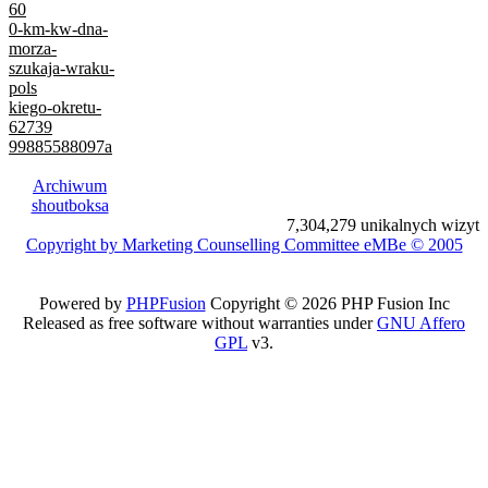
60
0-km-kw-dna-
morza-
szukaja-wraku-
pols
kiego-okretu-
62739
99885588097a
Archiwum
shoutboksa
7,304,279 unikalnych wizyt
Copyright by Marketing Counselling Committee eMBe © 2005
Powered by
PHPFusion
Copyright © 2026 PHP Fusion Inc
Released as free software without warranties under
GNU Affero
GPL
v3.