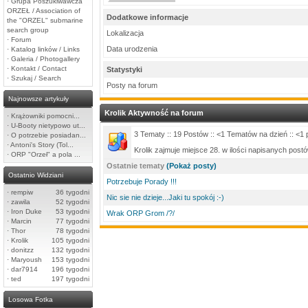
·
Grupa Poszukiwawcza
ORZEŁ / Association of
Dodatkowe informacje
the "ORZEL" submarine
search group
Lokalizacja
·
Forum
Data urodzenia
·
Katalog linków / Links
·
Galeria / Photogallery
·
Kontakt / Contact
Statystyki
·
Szukaj / Search
Posty na forum
Najnowsze artykuły
Krolik Aktywność na forum
·
Krążowniki pomocni...
·
U-Booty nietypowo ut...
3 Tematy :: 19 Postów :: <1 Tematów na dzień :: <1 
·
O potrzebie posiadan...
·
Antoni's Story (Tol...
Krolik zajmuje miejsce 28. w ilości napisanych pos
·
ORP "Orzeł" a pola ...
Ostatnie tematy
(Pokaż posty)
Ostatnio Widziani
Potrzebuje Porady !!!
·
rempiw
36 tygodni
Nic sie nie dzieje...Jaki tu spokój :-)
·
zawila
52 tygodni
·
Iron Duke
53 tygodni
Wrak ORP Grom /?/
·
Marcin
77 tygodni
·
Thor
78 tygodni
·
Krolik
105 tygodni
·
donitzz
132 tygodni
·
Maryoush
153 tygodni
·
dar7914
196 tygodni
·
ted
197 tygodni
Losowa Fotka