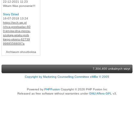
22-12-2021 11:23
Witam Was ponownie!!!
Stary Dziad
16-07-2018 13:24
https://tech.wp.pl
/chca-przebadac-60
0-km-kw-dna-morza-
szukaja-wraku-pols
kiego-okretu-62739
99885588097a
Archiwum shoutboksa
7,304,400 unikalnych wizyt
Copyright by Marketing Counselling Committee eMBe © 2005
Powered by
PHPFusion
Copyright © 2026 PHP Fusion Inc
Released as free software without warranties under
GNU Affero GPL
v3.