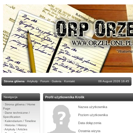
Strona główna
·
Artykuły
·
Forum
·
Galeria
·
Kontakt
06 August 2026 16:45
Nawigacja
Profil użytkownika Krolik
·
Strona główna / Home
Nazwa użytkownika
Page
·
Dane techniczne /
Poziom użytkownika
Specification
·
Kalendarium / Timeline
Data dołączenia
·
Historia / History
·
Artykuły / Articles
Ostatnia wizyta