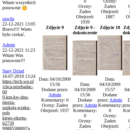
0
Oceny:
Witam wszystkich
Oceny:
Żaden
ponownie
Żaden
Obejrzeń:
Obejrzeń:
1887
Ob
zawila
1939
22-12-2021 13:05
Zdjęcie 9
Zdjęcie 9 -
Zdjęcie 10
Zdj
Bravo!!!! Warto
dokończenie
dok
było czekać.
Admin
22-12-2021 11:23
Witam Was
ponownie!!!
Stary Dziad
16-07-2018 13:24
Data: 04/10/2009
Data:
https://tech.wp.pl
15:56
Data:
04/10/2009
/chca-przebadac-
Dodane przez:
04/10/2009
15:57
04
60
Admin
15:56
Dodane
0-km-kw-dna-
Komentarzy: 0
Dodane
przez:
Admin
D
morza-
Oceny: Żaden
przez:
Admin
Komentarzy:
prz
szukaja-wraku-
Obejrzeń: 1937
Komentarzy:
0
Kom
pols
0
Oceny:
kiego-okretu-
Oceny:
Żaden
62739
Żaden
Obejrzeń:
99885588097a