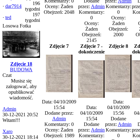
Komentarzy: 0
Dodane
przez:
Admin
D
196
·
dar7914
Oceny: Żaden
przez:
Admin
Komentarzy:
prz
tygodni
Obejrzeń: 2048
Komentarzy:
0
Kom
197
·
ted
0
Oceny:
tygodni
Oceny:
Żaden
Losowa Fotka
Żaden
Obejrzeń:
Obejrzeń:
2000
Ob
2145
Zdjęcie 7
Zdjęcie 7 -
Zdjęcie 8
Zd
dokończenie
dok
Zdjęcie 18
BUDOWA
Czat
Musisz się
zalogować, aby
opublikować
wiadomość.
Data: 04/10/2009
Data:
15:54
Data:
04/10/2009
Admin
Dodane przez:
04/10/2009
15:56
04
30-12-2021 20:52
Admin
15:54
Dodane
Witam!!!
Komentarzy: 0
Dodane
przez:
Admin
D
Oceny: Żaden
przez:
Admin
Komentarzy:
prz
Xaro
Obejrzeń: 1989
Komentarzy:
0
Kom
30-12-2021 18:14