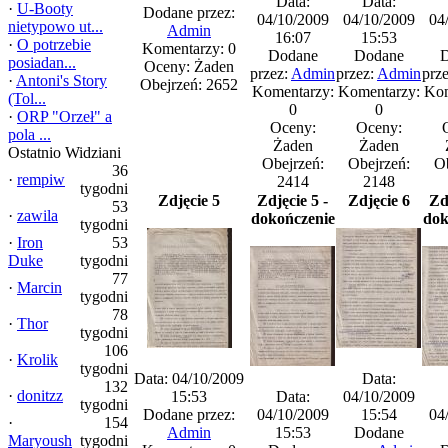
Data:
Data:
·
U-Booty
Dodane przez:
04/10/2009
04/10/2009
04
nietypowo ut...
Admin
16:07
15:53
·
O potrzebie
Komentarzy: 0
Dodane
Dodane
D
posiadan...
Oceny: Żaden
przez:
Admin
przez:
Admin
prz
·
Antoni's Story
Obejrzeń: 2652
Komentarzy:
Komentarzy:
Kom
(Tol...
0
0
·
ORP "Orzeł" a
Oceny:
Oceny:
pola ...
Żaden
Żaden
Ostatnio Widziani
Obejrzeń:
Obejrzeń:
Ob
36
·
rempiw
2414
2148
tygodni
Zdjęcie 5
Zdjęcie 5 -
Zdjęcie 6
Zd
53
·
zawila
dokończenie
dok
tygodni
·
Iron
53
Duke
tygodni
77
·
Marcin
tygodni
78
·
Thor
tygodni
106
·
Krolik
tygodni
Data: 04/10/2009
Data:
132
·
donitzz
15:53
Data:
04/10/2009
tygodni
Dodane przez:
04/10/2009
15:54
04
·
154
Admin
15:53
Dodane
Maryoush
tygodni