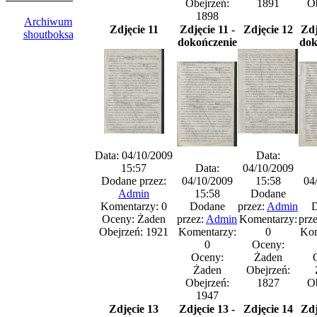
Obejrzeń:
1891
Ob
1898
Archiwum
Zdjęcie 11
Zdjęcie 11 -
Zdjęcie 12
Zdj
shoutboksa
dokończenie
dok
Data: 04/10/2009
Data:
15:57
Data:
04/10/2009
Dodane przez:
04/10/2009
15:58
04
Admin
15:58
Dodane
Komentarzy: 0
Dodane
przez:
Admin
D
Oceny: Żaden
przez:
Admin
Komentarzy:
prz
Obejrzeń: 1921
Komentarzy:
0
Kom
0
Oceny:
Oceny:
Żaden
Żaden
Obejrzeń:
Obejrzeń:
1827
Ob
1947
Zdjęcie 13
Zdjęcie 13 -
Zdjęcie 14
Zdj