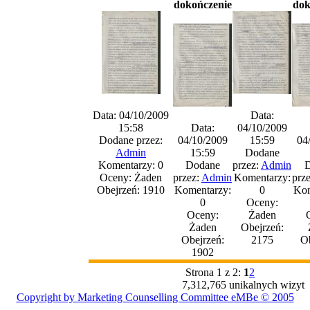
dokończenie
dok
Data: 04/10/2009
Data:
15:58
Data:
04/10/2009
Dodane przez:
04/10/2009
15:59
04
Admin
15:59
Dodane
Komentarzy: 0
Dodane
przez:
Admin
D
Oceny: Żaden
przez:
Admin
Komentarzy:
prz
Obejrzeń: 1910
Komentarzy:
0
Kom
0
Oceny:
Oceny:
Żaden
Żaden
Obejrzeń:
Obejrzeń:
2175
Ob
1902
Strona 1 z 2:
1
2
7,312,765 unikalnych wizyt
Copyright by Marketing Counselling Committee eMBe © 2005