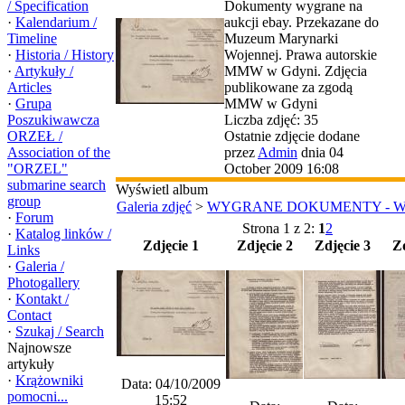
/ Specification
Dokumenty wygrane na
·
Kalendarium /
aukcji ebay. Przekazane do
Timeline
Muzeum Marynarki
·
Historia / History
Wojennej. Prawa autorskie
·
Artykuły /
MMW w Gdyni. Zdjęcia
Articles
publikowane za zgodą
·
Grupa
MMW w Gdyni
Poszukiwawcza
Liczba zdjęć: 35
ORZEŁ /
Ostatnie zdjęcie dodane
Association of the
przez
Admin
dnia 04
"ORZEL"
October 2009 16:08
submarine search
Wyświetl album
group
Galeria zdjęć
>
WYGRANE DOKUMENTY - 
·
Forum
Strona 1 z 2:
1
2
·
Katalog linków /
Zdjęcie 1
Zdjęcie 2
Zdjęcie 3
Zd
Links
·
Galeria /
Photogallery
·
Kontakt /
Contact
·
Szukaj / Search
Najnowsze
artykuły
·
Krążowniki
Data: 04/10/2009
pomocni...
15:52