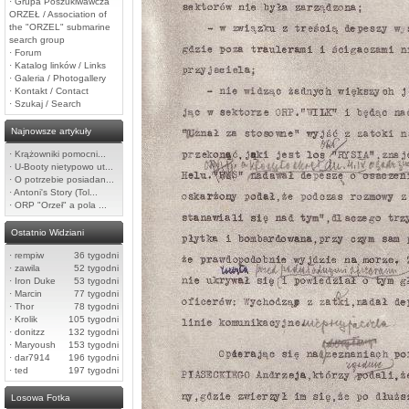
·
Grupa Poszukiwawcza
ORZEŁ / Association of
the "ORZEL" submarine
search group
·
Forum
·
Katalog linków / Links
·
Galeria / Photogallery
·
Kontakt / Contact
·
Szukaj / Search
Najnowsze artykuły
·
Krążowniki pomocni...
·
U-Booty nietypowo ut...
·
O potrzebie posiadan...
·
Antoni's Story (Tol...
·
ORP "Orzeł" a pola ...
Ostatnio Widziani
·
rempiw
36 tygodni
·
zawila
52 tygodni
·
Iron Duke
53 tygodni
·
Marcin
77 tygodni
·
Thor
78 tygodni
·
Krolik
105 tygodni
·
donitzz
132 tygodni
·
Maryoush
153 tygodni
·
dar7914
196 tygodni
·
ted
197 tygodni
Losowa Fotka