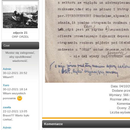
zdjęcie 21
ORP ORZEŁ
Czat
Musisz się zalogować,
aby opublikować
wiadomość.
Admin
30-12-2021 20:52
Witam!!!
Xaro
Data: 04/10/
30-12-2021 18:14
Dodane prz
Witam wszystkich
Wymiary: 566 x
ponownie
Rozmiar pliku
Komentar
zawila
Oceny: 
22-12-2021 13:05
Liczba wyświe
Bravo!!!! Warto było
czekać.
Komentarze
Admin