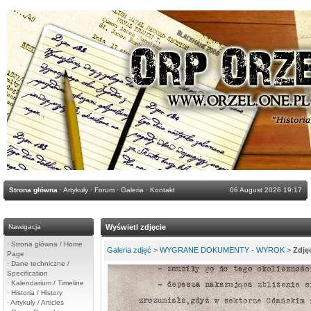
Strona główna
·
Artykuły
·
Forum
·
Galeria
·
Kontakt
06 August 2026 19:17
Nawigacja
Wyświetl zdjęcie
·
Strona główna / Home
Galeria zdjęć
>
WYGRANE DOKUMENTY - WYROK
>
Zdję
Page
·
Dane techniczne /
Specification
·
Kalendarium / Timeline
·
Historia / History
·
Artykuły / Articles