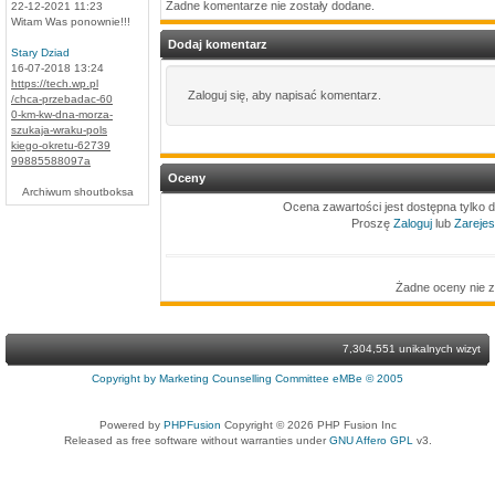
Żadne komentarze nie zostały dodane.
22-12-2021 11:23
Witam Was ponownie!!!
Dodaj komentarz
Stary Dziad
16-07-2018 13:24
https://tech.wp.pl
Zaloguj się, aby napisać komentarz.
/chca-przebadac-60
0-km-kw-dna-morza-
szukaja-wraku-pols
kiego-okretu-62739
99885588097a
Oceny
Archiwum shoutboksa
Ocena zawartości jest dostępna tylko 
Proszę
Zaloguj
lub
Zarejest
Żadne oceny nie z
7,304,551 unikalnych wizyt
Copyright by Marketing Counselling Committee eMBe © 2005
Powered by
PHPFusion
Copyright © 2026 PHP Fusion Inc
Released as free software without warranties under
GNU Affero GPL
v3.