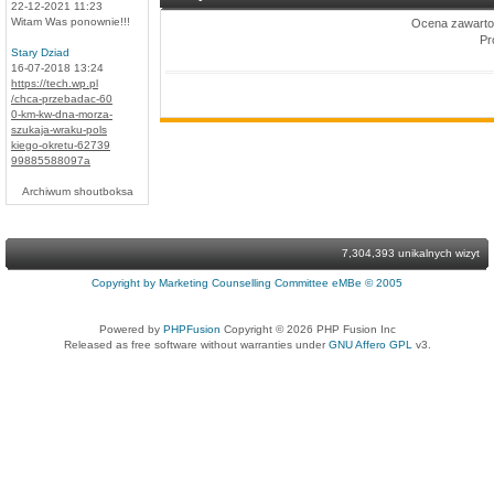
22-12-2021 11:23
Witam Was ponownie!!!
Ocena zawartoś
Pr
Stary Dziad
16-07-2018 13:24
https://tech.wp.pl
/chca-przebadac-60
0-km-kw-dna-morza-
szukaja-wraku-pols
kiego-okretu-62739
99885588097a
Archiwum shoutboksa
7,304,393 unikalnych wizyt
Copyright by Marketing Counselling Committee eMBe © 2005
Powered by
PHPFusion
Copyright © 2026 PHP Fusion Inc
Released as free software without warranties under
GNU Affero GPL
v3.