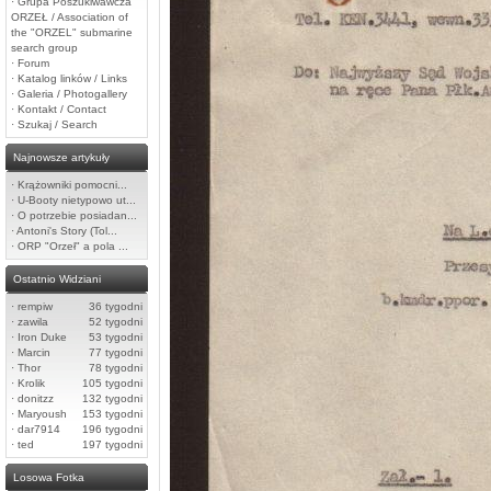
·
Grupa Poszukiwawcza
ORZEŁ / Association of
the "ORZEL" submarine
search group
·
Forum
·
Katalog linków / Links
·
Galeria / Photogallery
·
Kontakt / Contact
·
Szukaj / Search
Najnowsze artykuły
·
Krążowniki pomocni...
·
U-Booty nietypowo ut...
·
O potrzebie posiadan...
·
Antoni's Story (Tol...
·
ORP "Orzeł" a pola ...
Ostatnio Widziani
·
rempiw
36 tygodni
·
zawila
52 tygodni
·
Iron Duke
53 tygodni
·
Marcin
77 tygodni
·
Thor
78 tygodni
·
Krolik
105 tygodni
·
donitzz
132 tygodni
·
Maryoush
153 tygodni
·
dar7914
196 tygodni
·
ted
197 tygodni
Losowa Fotka