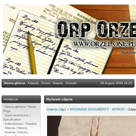
Strona główna
·
Artykuły
·
Forum
·
Galeria
·
Kontakt
06 August 2026 16:25
Nawigacja
Wyświetl zdjęcie
·
Strona główna / Home
Galeria zdjęć
>
WYGRANE DOKUMENTY - WYROK
>
Zdję
Page
·
Dane techniczne /
Specification
·
Kalendarium / Timeline
·
Historia / History
·
Artykuły / Articles