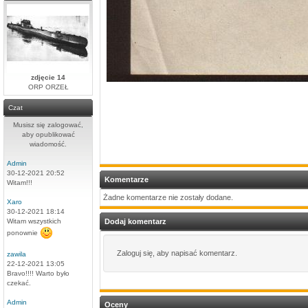
zdjęcie 14
ORP ORZEŁ
Czat
Musisz się zalogować,
aby opublikować
wiadomość.
Admin
30-12-2021 20:52
Komentarze
Witam!!!
Żadne komentarze nie zostały dodane.
Xaro
30-12-2021 18:14
Witam wszystkich
Dodaj komentarz
ponownie
Zaloguj się, aby napisać komentarz.
zawila
22-12-2021 13:05
Bravo!!!! Warto było
czekać.
Admin
Oceny