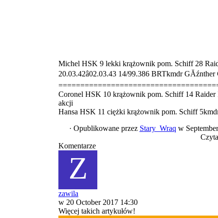
Michel
HSK 9
lekki krążownik pom.
Schiff 28
Rai
20.03.42â02.03.43 14/99.386 BRTkmdr GĂźnther
====================================
Coronel
HSK 10
krążownik pom.
Schiff 14
Raider
akcji
Hansa
HSK 11
ciężki krążownik pom.
Schiff 5kmd
·
Opublikowane przez
Stary_Wraq
w September
Czyta
Komentarze
Z
zawila
w 20 October 2017 14:30
Więcej takich artykułów!