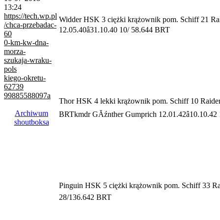
13:24
https://tech.wp.pl
Widder
HSK 3
ciężki krążownik pom.
Schiff 21
Ra
/chca-przebadac-
12.05.40â31.10.40 10/ 58.644 BRT
60
0-km-kw-dna-
morza-
szukaja-wraku-
pols
kiego-okretu-
62739
99885588097a
Thor
HSK 4
lekki krążownik pom.
Schiff 10
Raide
Archiwum
BRTkmdr GĂźnther Gumprich
12.01.42â10.10.4
shoutboksa
Pinguin
HSK 5
ciężki krążownik pom.
Schiff 33
Ra
28/136.642 BRT