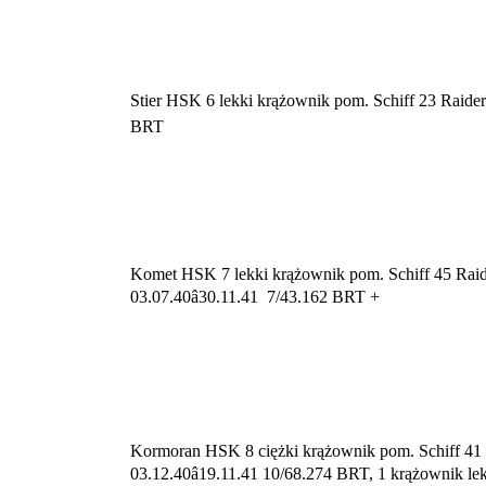
Stier
HSK 6
lekki krążownik pom.
Schiff 23
Raider
BRT
Komet
HSK 7
lekki krążownik pom.
Schiff 45
Rai
03.07.40â30.11.41 7/43.162 BRT +
Kormoran HSK 8
ciężki krążownik pom.
Schiff 41
03.12.40â19.11.41 10/68.274 BRT, 1 krążownik le