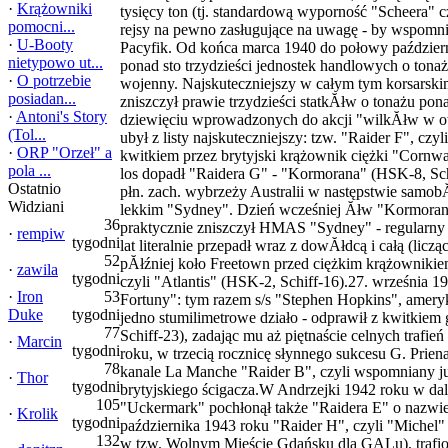
·
Krążowniki
tysięcy ton (tj. standardową wyporność "Scheera"
pomocni...
rejsy na pewno zasługujące na uwagę - by wspom
·
U-Booty
Pacyfik. Od końca marca 1940 do połowy paździer
nietypowo ut...
ponad sto trzydzieści jednostek handlowych o tonaż
·
O potrzebie
wojenny. Najskuteczniejszy w całym tym korsarskim
posiadan...
zniszczył prawie trzydzieści statkĂłw o tonażu pon
·
Antoni's Story
dziewięciu wprowadzonych do akcji "wilkĂłw w ow
(Tol...
ubył z listy najskuteczniejszy: tzw. "Raider F", cz
·
ORP "Orzeł" a
kwitkiem przez brytyjski krążownik ciężki "Cornwa
pola ...
los dopadł "Raidera G" - "Kormorana" (HSK-8, Schi
Ostatnio
płn. zach. wybrzeży Australii w następstwie samob
Widziani
lekkim "Sydney". Dzień wcześniej Ăłw "Kormoran
36
praktycznie zniszczył HMAS "Sydney" - regularny 
·
rempiw
tygodni
lat literalnie przepadł wraz z dowĂłdcą i całą (lic
52
pĂłźniej koło Freetown przed ciężkim krążowniki
·
zawila
tygodni
czyli "Atlantis" (HSK-2, Schiff-16).27. września 19
·
Iron
53
Fortuny": tym razem s/s "Stephen Hopkins", amery
Duke
tygodni
jedno stumilimetrowe działo - odprawił z kwitkiem
77
Schiff-23), zadając mu aż piętnaście celnych trafień
·
Marcin
tygodni
roku, w trzecią rocznicę słynnego sukcesu G. Prien
78
kanale La Manche "Raider B", czyli wspomniany ju
·
Thor
tygodni
brytyjskiego ścigacza.W Andrzejki 1942 roku w da
105
"Uckermark" pochłonął także "Raidera E" o nazwie 
·
Krolik
tygodni
października 1943 roku "Raider H", czyli "Michel
132
w tzw. Wolnym Mieście Gdańsku dla GALu), trafio