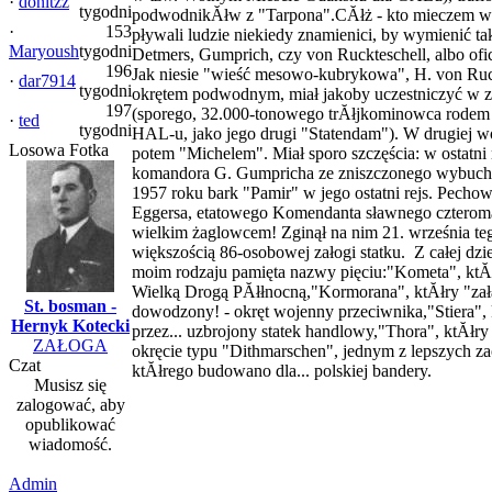
·
donitzz
tygodni
podwodnikĂłw z "Tarpona".CĂłż - kto mieczem woj
·
153
pływali ludzie niekiedy znamienici, by wymienić 
Maryoush
tygodni
Detmers, Gumprich, czy von Ruckteschell, albo ofi
196
Jak niesie "wieść mesowo-kubrykowa", H. von Ruc
·
dar7914
tygodni
okrętem podwodnym, miał jakoby uczestniczyć w zat
197
(sporego, 32.000-tonowego trĂłjkominowca rodem z
·
ted
tygodni
HAL-u, jako jego drugi "Statendam"). W drugiej w
Losowa Fotka
potem "Michelem". Miał sporo szczęścia: w ostatni 
komandora G. Gumpricha ze zniszczonego wybuche
1957 roku bark "Pamir" w jego ostatni rejs. Pechow
Eggersa, etatowego Komendanta sławnego czteroma
wielkim żaglowcem! Zginął na nim 21. września te
większością 86-osobowej załogi statku. Z całej dzi
moim rodzaju pamięta nazwy pięciu:"Kometa", ktĂłr
Wielką Drogą PĂłłnocną,"Kormorana", ktĂłry "zała
St. bosman -
dowodzony! - okręt wojenny przeciwnika,"Stiera", 
Hernyk Kotecki
przez... uzbrojony statek handlowy,"Thora", ktĂł
ZAŁOGA
okręcie typu "Dithmarschen", jednym z lepszych 
Czat
ktĂłrego budowano dla... polskiej bandery.
Musisz się
zalogować, aby
opublikować
wiadomość.
Admin