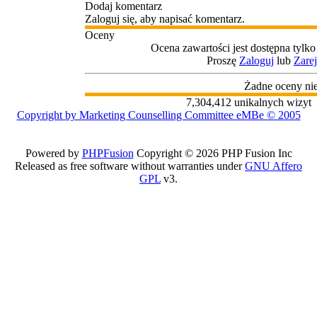
Dodaj komentarz
Zaloguj się, aby napisać komentarz.
Oceny
Ocena zawartości jest dostępna tylk
Proszę
Zaloguj
lub
Zarej
Żadne oceny nie
7,304,412 unikalnych wizyt
Copyright by Marketing Counselling Committee eMBe © 2005
Powered by
PHPFusion
Copyright © 2026 PHP Fusion Inc
Released as free software without warranties under
GNU Affero
GPL
v3.