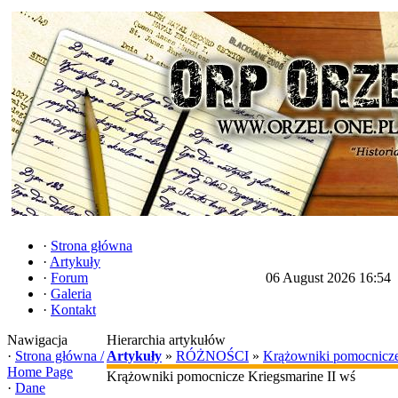
·
Strona główna
·
Artykuły
·
Forum
06 August 2026 16:54
·
Galeria
·
Kontakt
Nawigacja
Hierarchia artykułów
·
Strona główna /
Artykuły
»
RÓŻNOŚCI
»
Krążowniki pomocnicze
Home Page
Krążowniki pomocnicze Kriegsmarine II wś
·
Dane