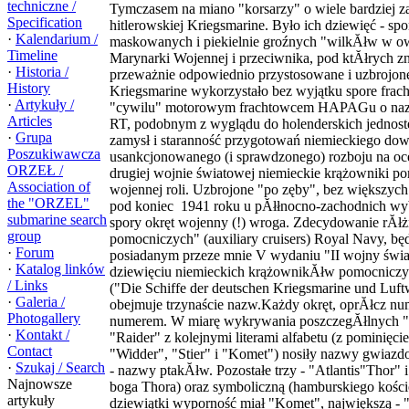
techniczne /
Tymczasem na miano "korsarzy" o wiele bardziej 
Specification
hitlerowskiej Kriegsmarine. Było ich dziewięć - sp
·
Kalendarium /
maskowanych i piekielnie groźnych "wilkĂłw w ow
Timeline
Marynarki Wojennej i przeciwnika, pod ktĂłrych 
·
Historia /
przeważnie odpowiednio przystosowane i uzbrojon
History
Kriegsmarine wykorzystało bez wyjątku spore fra
·
Artykuły /
"cywilu" motorowym frachtowcem HAPAGu o nazwie
Articles
RT, podobnym z wyglądu do holenderskich jednostek
·
Grupa
zamysł i staranność przygotowań niemieckiego do
Poszukiwawcza
usankcjonowanego (i sprawdzonego) rozboju na o
ORZEŁ /
drugiej wojnie światowej niemieckie krążowniki p
Association of
wojennej roli. Uzbrojone "po zęby", bez większy
the "ORZEL"
pod koniec 1941 roku u pĂłłnocno-zachodnich wybr
submarine search
spory okręt wojenny (!) wroga. Zdecydowanie rĂłż
group
pomocniczych" (auxiliary cruisers) Royal Navy, b
·
Forum
posiadanym przeze mnie V wydaniu "II wojny świato
·
Katalog linków
dziewięciu niemieckich krążownikĂłw pomocniczyc
/ Links
("Die Schiffe der deutschen Kriegsmarine und Luftw
·
Galeria /
obejmuje trzynaście nazw.Każdy okręt, oprĂłcz nu
Photogallery
numerem. W miarę wykrywania poszczegĂłlnych "r
·
Kontakt /
"Raider" z kolejnymi literami alfabetu (z pominięci
Contact
"Widder", "Stier" i "Komet") nosiły nazwy gwiazd
·
Szukaj / Search
- nazwy ptakĂłw. Pozostałe trzy - "Atlantis"Thor" 
Najnowsze
boga Thora) oraz symboliczną (hamburskiego kościo
artykuły
dziewiątki wyporność miał "Komet", największą -