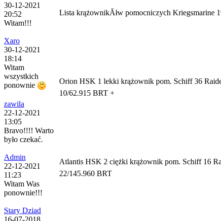
30-12-2021
Lista krążownikĂłw pomocniczych Kriegsmarine 
20:52
Witam!!!
Xaro
30-12-2021
18:14
Witam
wszystkich
Orion
HSK 1
lekki krążownik pom.
Schiff 36
Raid
ponownie
10/62.915 BRT +
zawila
22-12-2021
13:05
Bravo!!!! Warto
było czekać.
Admin
Atlantis
HSK 2
ciężki krążownik pom.
Schiff 16
Ra
22-12-2021
22/145.960 BRT
11:23
Witam Was
ponownie!!!
Stary Dziad
16-07-2018