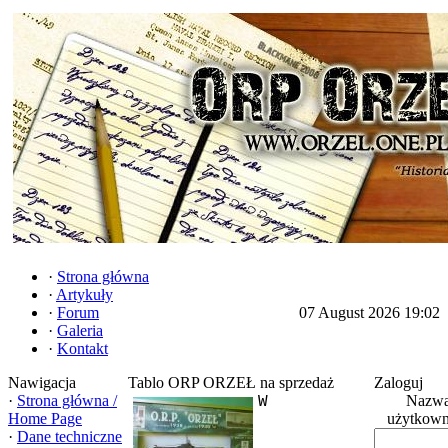
·
Strona główna
·
Artykuły
·
Forum
07 August 2026 19:02
·
Galeria
·
Kontakt
Nawigacja
Tablo ORP ORZEŁ na sprzedaż
Zaloguj
·
Strona główna /
Nazw
W
Home Page
użytkown
·
Dane techniczne