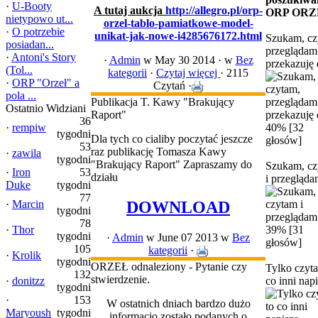
·
U-Booty
A tutaj aukcja
http://allegro.pl/orp-
ORP ORZ
nietypowo ut...
orzel-tablo-pamiatkowe-model-
·
O potrzebie
unikat-jak-nowe-i4285676172.html
Szukam, cz
posiadan...
przeglądam
·
Antoni's Story
·
Admin
w May 30 2014 ·
w
Bez
przekazuję 
(Tol...
kategorii
·
Czytaj więcej
· 2115
·
ORP "Orzeł" a
Czytań ·
pola ...
Publikacja T. Kawy "Brakujący
Ostatnio Widziani
Raport"
36
·
rempiw
40% [32
tygodni
Dla tych co cialiby poczytać jeszcze
głosów]
53
raz publikację Tomasza Kawy
·
zawila
tygodni
"Brakujący Raport" Zapraszamy do
Szukam, c
·
Iron
53
działu
i przegląd
Duke
tygodni
77
DOWNLOAD
·
Marcin
tygodni
78
·
Thor
39% [31
tygodni
·
Admin
w June 07 2013
w
Bez
głosów]
105
kategorii
·
·
Krolik
tygodni
ORZEŁ odnaleziony - Pytanie czy
Tylko czyt
132
stwierdzenie.
·
donitzz
co inni nap
tygodni
·
153
W ostatnich dniach bardzo dużo
Maryoush
tygodni
informacjo zostało podanych o