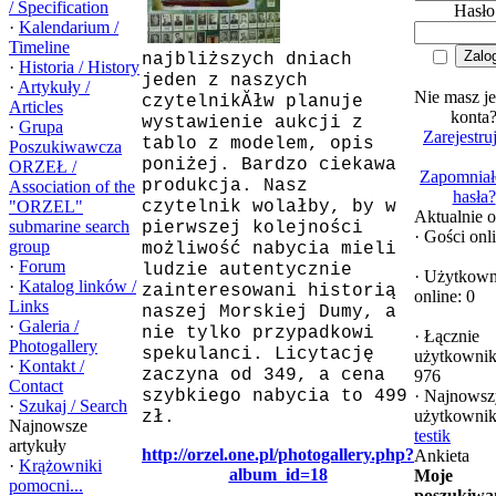
/ Specification
Hasło
·
Kalendarium /
Timeline
najbliższych dniach
·
Historia / History
jeden z naszych
·
Artykuły /
Nie masz j
czytelnikĂłw planuje
Articles
konta
wystawienie aukcji z
·
Grupa
Zarejestruj
tablo z modelem, opis
Poszukiwawcza
poniżej. Bardzo ciekawa
ORZEŁ /
Zapomniał
produkcja. Nasz
Association of the
hasła?
"ORZEL"
czytelnik wolałby, by w
Aktualnie o
submarine search
pierwszej kolejności
·
Gości onli
group
możliwość nabycia mieli
·
Forum
ludzie autentycznie
·
Użytkown
·
Katalog linków /
zainteresowani historią
online: 0
Links
naszej Morskiej Dumy, a
·
Galeria /
nie tylko przypadkowi
·
Łącznie
Photogallery
spekulanci. Licytację
użytkowni
·
Kontakt /
zaczyna od 349, a cena
976
Contact
szybkiego nabycia to 499
·
Najnowsz
·
Szukaj / Search
użytkownik
zł.
Najnowsze
testik
artykuły
http://orzel.one.pl/photogallery.php?
Ankieta
·
Krążowniki
album_id=18
Moje
pomocni...
poszukiwa