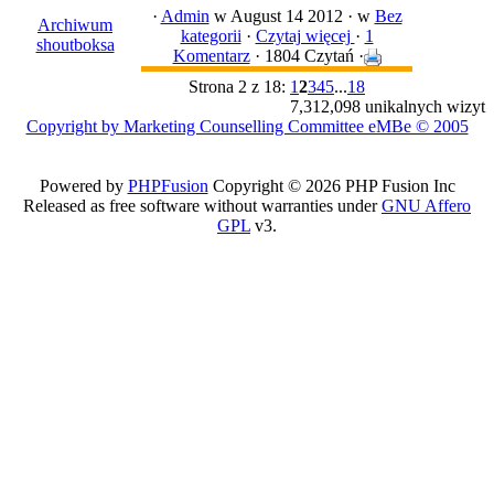
·
Admin
w August 14 2012 ·
w
Bez
Archiwum
kategorii
·
Czytaj więcej
·
1
shoutboksa
Komentarz
· 1804 Czytań ·
Strona 2 z 18:
1
2
3
4
5
...
18
7,312,098 unikalnych wizyt
Copyright by Marketing Counselling Committee eMBe © 2005
Powered by
PHPFusion
Copyright © 2026 PHP Fusion Inc
Released as free software without warranties under
GNU Affero
GPL
v3.