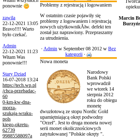
Witam wszystkich
Twórca
Problemy z rejestracją i logowaniem
ponownie
opieku
W ostatnim czasie pojawiły się
zawila
Marcin B
problemy z logowaniem i rejestracją
22-12-2021 13:05
Burzyńs
nowych użytkownikĂłw. defekt ten
Bravo!!!! Warto
został juz naprawiony. Przepraszamy
było czekać.
za utrudnienia.
Admin
·
Admin
w September 08 2012
w
Bez
22-12-2021 11:23
kategorii
·
Witam Was
Nowa moneta
ponownie!!!
Narodowy
Stary Dziad
Bank Polski
16-07-2018 13:24
wprowadził
https://tech.wp.pl
we wtorek 14
/chca-przebadac-
sierpnia 2012
60
roku do obiegu
0-km-kw-dna-
monetę
morza-
dwuzłotową ze stopu Nordic Gold
szukaja-wraku-
upamiętniającą okręt podwodny
pols
"Orzeł". Jest to druga moneta nowej
kiego-okretu-
serii monet okolicznościowych
62739
zatytułowanej "Polskie okręty ".
99885588097a