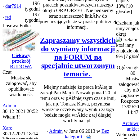
196
pracach poszukiwawczych naszego
·
dar7914
13% [10
tygodni
okrętu ORP ORZEŁ. Nie będziemy
głosów]
197
teraz zamieszczać linkĂłw do
·
ted
tygodni
powtarzających sie w prasie publicznej
Czekam jak
Losowa Fotka
informacji.
inny znajdz
okręt
Zapraszamy wszystkich
do wymiany informacji
Ciekawy
na FORUM na
9% [7 głos
przekrój
specjalnie utworzonym
BUDOWA
Ogółem gł
Czat
temacie.
80
Musisz się
Musis
zalogować, aby
zalogować 
Miejmy nadzieje że praca ktĂłrą tu
opublikować
aby mó
zaczął Pan Marek Nowak ponad 20 lat
wiadomość.
zagłosow
temu oraz w pĂłźniejszym czasie inni,
Rozpoczę
jak np. Tomasz Kawa, przyniosa
Admin
13/09/2
wreszcie oczekiwany wynik i załoga
30-12-2021 20:52
14:47
bedzie mogla wrĂłcic z tej długiej
Witam!!!
wachty na ląd.
Archiw
Xaro
ankiet
·
Admin
w June 06 2013
w
Bez
30-12-2021 18:14
Webmaster
kategorii
·