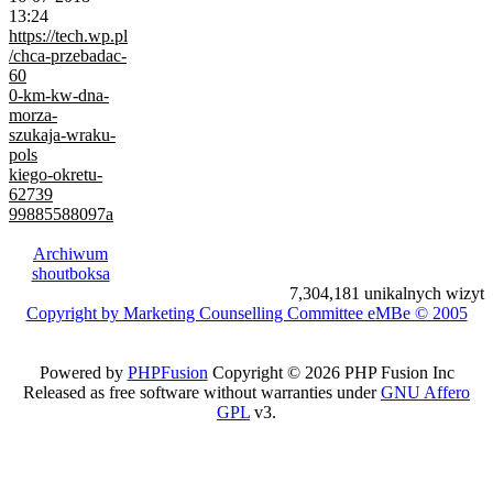
13:24
https://tech.wp.pl
/chca-przebadac-
60
0-km-kw-dna-
morza-
szukaja-wraku-
pols
kiego-okretu-
62739
99885588097a
Archiwum
shoutboksa
7,304,181 unikalnych wizyt
Copyright by Marketing Counselling Committee eMBe © 2005
Powered by
PHPFusion
Copyright © 2026 PHP Fusion Inc
Released as free software without warranties under
GNU Affero
GPL
v3.