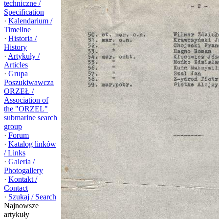
techniczne /
Specification
·
Kalendarium /
Timeline
·
Historia /
History
·
Artykuły /
Articles
·
Grupa
Poszukiwawcza
ORZEŁ /
Association of
the "ORZEL"
submarine search
group
·
Forum
·
Katalog linków
/ Links
·
Galeria /
Photogallery
·
Kontakt /
Contact
·
Szukaj / Search
Najnowsze
artykuły