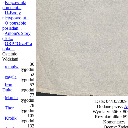
·
Krążowniki
pomocni...
·
U-Booty
nietypowo ut...
·
O potrzebie
posiadan...
·
Antoni's Story
(Tol...
·
ORP "Orzeł" a
pola ...
Ostatnio
Widziani
36
·
rempiw
tygodni
52
·
zawila
tygodni
·
Iron
53
Duke
tygodni
77
·
Marcin
tygodni
Data: 04/10/2009
78
Dodane przez:
A
·
Thor
tygodni
Wymiary: 566 x 800
105
Rozmiar pliku: 6
·
Krolik
tygodni
Komentarzy: 
132
Oceny: Żade