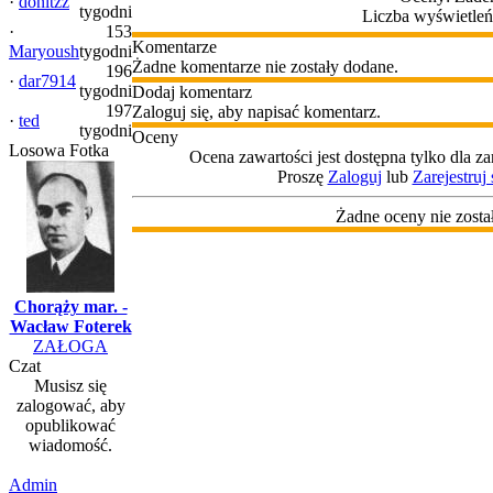
·
donitzz
tygodni
Liczba wyświetleń
·
153
Komentarze
Maryoush
tygodni
Żadne komentarze nie zostały dodane.
196
·
dar7914
tygodni
Dodaj komentarz
197
Zaloguj się, aby napisać komentarz.
·
ted
tygodni
Oceny
Losowa Fotka
Ocena zawartości jest dostępna tylko dla 
Proszę
Zaloguj
lub
Zarejestruj 
Żadne oceny nie zosta
Chorąży mar. -
Wacław Foterek
ZAŁOGA
Czat
Musisz się
zalogować, aby
opublikować
wiadomość.
Admin