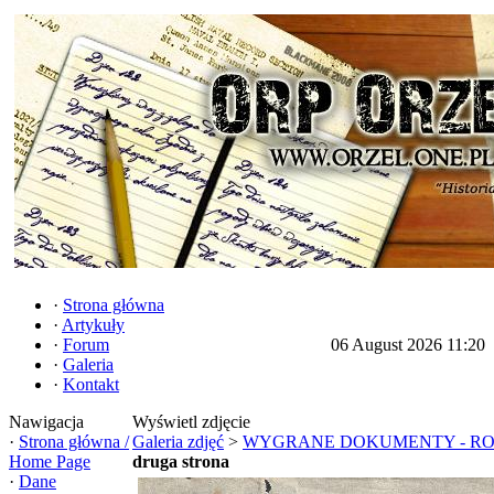
·
Strona główna
·
Artykuły
·
Forum
06 August 2026 11:20
·
Galeria
·
Kontakt
Nawigacja
Wyświetl zdjęcie
·
Strona główna /
Galeria zdjęć
>
WYGRANE DOKUMENTY - R
Home Page
druga strona
·
Dane