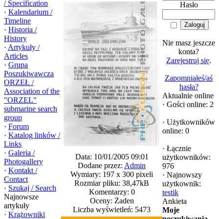
/ Specification
Hasło
·
Kalendarium /
Timeline
·
Historia /
History
Nie masz jeszcze
·
Artykuły /
konta?
Articles
Zarejestruj się
.
·
Grupa
Poszukiwawcza
Zapomniałeś/aś
ORZEŁ /
hasła?
Association of the
Aktualnie online
"ORZEL"
·
Gości online: 2
submarine search
group
·
Użytkowników
·
Forum
online: 0
·
Katalog linków /
Links
·
Łącznie
·
Galeria /
Data: 10/01/2005 09:01
użytkowników:
Photogallery
Dodane przez:
Admin
976
·
Kontakt /
Wymiary: 197 x 300 pixeli
·
Najnowszy
Contact
Rozmiar pliku: 38,47kB
użytkownik:
·
Szukaj / Search
Komentarzy: 0
testik
Najnowsze
Oceny: Żaden
Ankieta
artykuły
Liczba wyświetleń: 5473
Moje
·
Krążowniki
poszukiwania