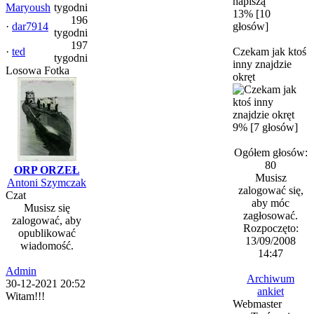
Maryoush
tygodni
13% [10
196
·
dar7914
głosów]
tygodni
197
·
ted
Czekam jak ktoś
tygodni
inny znajdzie
Losowa Fotka
okręt
9% [7 głosów]
Ogółem głosów:
80
ORP ORZEŁ
Musisz
Antoni Szymczak
zalogować się,
Czat
aby móc
Musisz się
zagłosować.
zalogować, aby
Rozpoczęto:
opublikować
13/09/2008
wiadomość.
14:47
Admin
Archiwum
30-12-2021 20:52
ankiet
Witam!!!
Webmaster