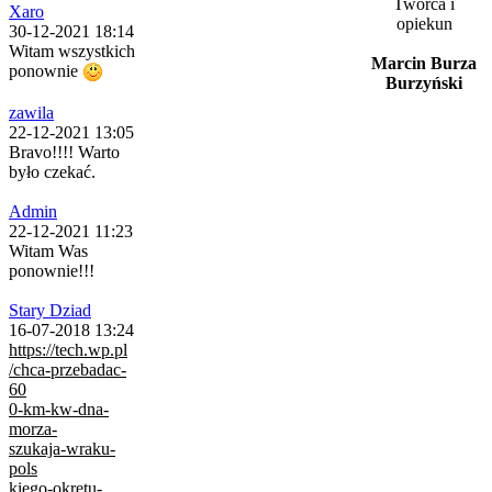
Twórca i
Xaro
opiekun
30-12-2021 18:14
Witam wszystkich
Marcin Burza
ponownie
Burzyński
zawila
22-12-2021 13:05
Bravo!!!! Warto
było czekać.
Admin
22-12-2021 11:23
Witam Was
ponownie!!!
Stary Dziad
16-07-2018 13:24
https://tech.wp.pl
/chca-przebadac-
60
0-km-kw-dna-
morza-
szukaja-wraku-
pols
kiego-okretu-