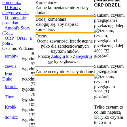
pomocni...
Komentarze
ORP ORZEŁ
·
U-Booty
Żadne komentarze nie zostały
nietypowo ut...
dodane.
Szukam, czytam,
·
O potrzebie
Dodaj komentarz
przeglądam i
posiadan...
Zaloguj się, aby napisać
przekazuję dalej
·
Antoni's Story
komentarz.
(Tol...
Oceny
·
ORP "Orzeł" a
Ocena zawartości jest dostępna
pola ...
tylko dla zarejestrowanych
Ostatnio Widziani
40% [32
użytkowników.
36
·
rempiw
głosów]
Proszę
Zaloguj
lub
Zarejestruj
tygodni
się
by zagłosować.
52
·
zawila
Szukam, czytam
tygodni
i przeglądam
Żadne oceny nie zostały dodane.
·
Iron
53
Duke
tygodni
77
·
Marcin
tygodni
39% [31
78
·
Thor
głosów]
tygodni
105
·
Krolik
Tylko czytam to
tygodni
co inni napiszą
132
·
donitzz
tygodni
·
153