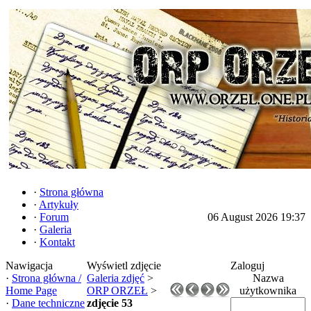
·
Strona główna
·
Artykuły
·
Forum
06 August 2026 19:37
·
Galeria
·
Kontakt
Nawigacja
Wyświetl zdjęcie
Zaloguj
·
Strona główna /
Galeria zdjęć
>
Nazwa
Home Page
ORP ORZEŁ
>
użytkownika
·
Dane techniczne
zdjęcie 53