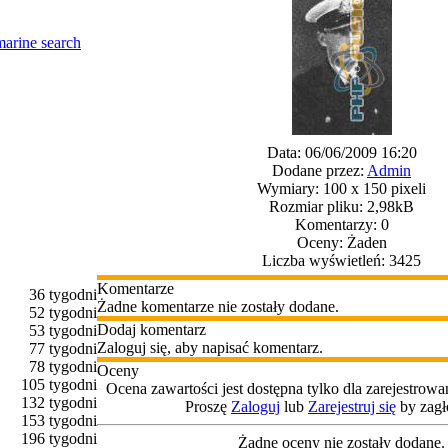
arine search
Data: 06/06/2009 16:20
Dodane przez:
Admin
Wymiary: 100 x 150 pixeli
Rozmiar pliku: 2,98kB
Komentarzy: 0
Oceny: Żaden
Liczba wyświetleń: 3425
Komentarze
36 tygodni
Żadne komentarze nie zostały dodane.
52 tygodni
Dodaj komentarz
53 tygodni
Zaloguj się, aby napisać komentarz.
77 tygodni
78 tygodni
Oceny
105 tygodni
Ocena zawartości jest dostępna tylko dla zarejestro
132 tygodni
Proszę
Zaloguj
lub
Zarejestruj się
by zagł
153 tygodni
196 tygodni
Żadne oceny nie zostały dodane.