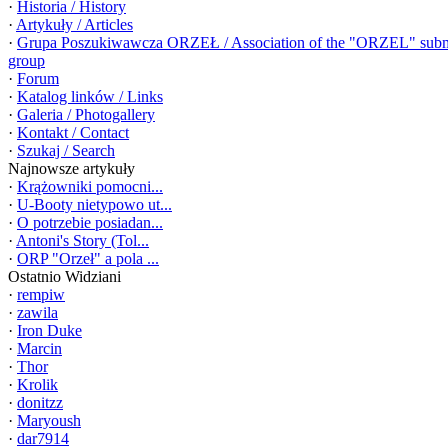
·
Historia / History
·
Artykuły / Articles
·
Grupa Poszukiwawcza ORZEŁ / Association of the "ORZEL" subm
group
·
Forum
·
Katalog linków / Links
·
Galeria / Photogallery
·
Kontakt / Contact
·
Szukaj / Search
Najnowsze artykuły
·
Krążowniki pomocni...
·
U-Booty nietypowo ut...
·
O potrzebie posiadan...
·
Antoni's Story (Tol...
·
ORP "Orzeł" a pola ...
Ostatnio Widziani
·
rempiw
·
zawila
·
Iron Duke
·
Marcin
·
Thor
·
Krolik
·
donitzz
·
Maryoush
·
dar7914