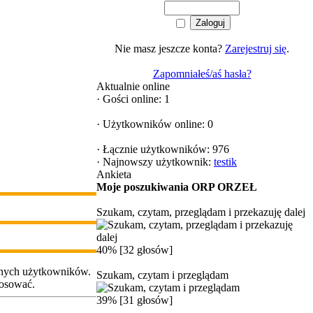
Nie masz jeszcze konta?
Zarejestruj się
.
Zapomniałeś/aś hasła?
Aktualnie online
·
Gości online: 1
·
Użytkowników online: 0
·
Łącznie użytkowników: 976
·
Najnowszy użytkownik:
testik
Ankieta
Moje poszukiwania ORP ORZEŁ
Szukam, czytam, przeglądam i przekazuję dalej
40% [32 głosów]
wanych użytkowników.
Szukam, czytam i przeglądam
osować.
39% [31 głosów]