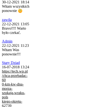
30-12-2021 18:14
Witam wszystkich
ponownie
zawila
22-12-2021 13:05
Bravo!!!! Warto
było czekać.
Admin
22-12-2021 11:23
Witam Was
ponownie!!!
Stary Dziad
16-07-2018 13:24
https://tech.wp.pl
/chca-przebadac-
60
0-km-kw-dna-
morza-
szukaja-wraku-
pols
kiego-okretu-
62739