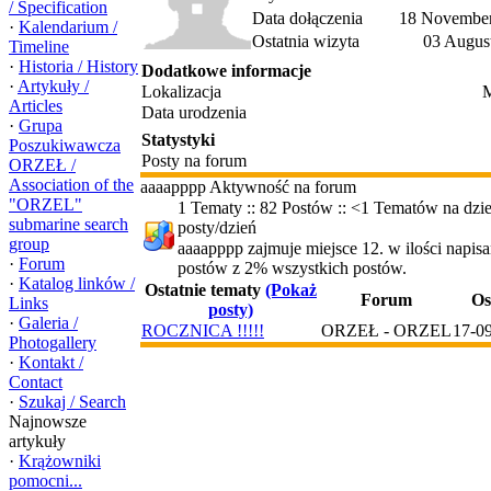
/ Specification
Data dołączenia
18 November
·
Kalendarium /
Ostatnia wizyta
03 Augus
Timeline
·
Historia / History
Dodatkowe informacje
·
Artykuły /
Lokalizacja
M
Articles
Data urodzenia
·
Grupa
Statystyki
Poszukiwawcza
Posty na forum
ORZEŁ /
Association of the
aaaapppp Aktywność na forum
"ORZEL"
1 Tematy :: 82 Postów :: <1 Tematów na dzie
submarine search
posty/dzień
group
aaaapppp zajmuje miejsce 12. w ilości napis
·
Forum
postów z 2% wszystkich postów.
·
Katalog linków /
Ostatnie tematy
(Pokaż
Forum
Os
Links
posty)
·
Galeria /
ROCZNICA !!!!!
ORZEŁ - ORZEL
17-0
Photogallery
·
Kontakt /
Contact
·
Szukaj / Search
Najnowsze
artykuły
·
Krążowniki
pomocni...