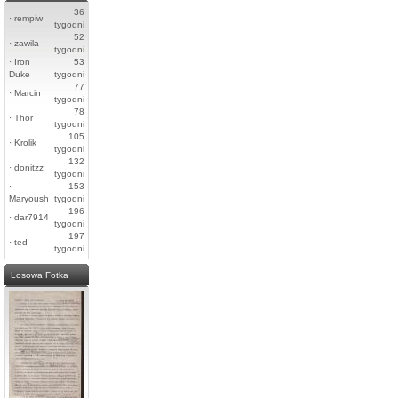
36
·
rempiw
tygodni
52
·
zawila
tygodni
·
Iron
53
Duke
tygodni
77
·
Marcin
tygodni
78
·
Thor
tygodni
105
·
Krolik
tygodni
132
·
donitzz
tygodni
·
153
Maryoush
tygodni
196
·
dar7914
tygodni
197
·
ted
tygodni
Losowa Fotka