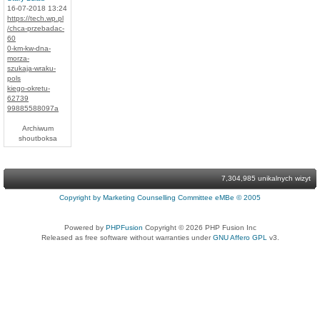
16-07-2018 13:24
https://tech.wp.pl
/chca-przebadac-
60
0-km-kw-dna-
morza-
szukaja-wraku-
pols
kiego-okretu-
62739
99885588097a
Archiwum
shoutboksa
7,304,985 unikalnych wizyt
Copyright by Marketing Counselling Committee eMBe © 2005
Powered by
PHPFusion
Copyright © 2026 PHP Fusion Inc
Released as free software without warranties under
GNU Affero GPL
v3.