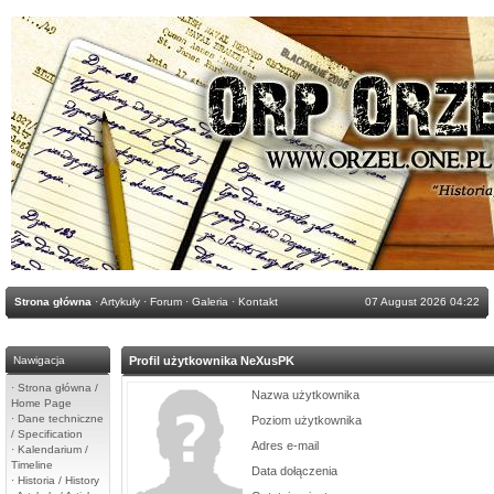
Strona główna
·
Artykuły
·
Forum
·
Galeria
·
Kontakt
07 August 2026 04:22
Nawigacja
Profil użytkownika NeXusPK
·
Strona główna /
Nazwa użytkownika
Home Page
·
Dane techniczne
Poziom użytkownika
/ Specification
Adres e-mail
·
Kalendarium /
Timeline
Data dołączenia
·
Historia / History