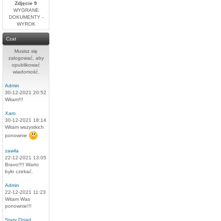
Zdjęcie 9
WYGRANE
DOKUMENTY -
WYROK
Czat
Musisz się
zalogować, aby
opublikować
wiadomość.
Admin
30-12-2021 20:52
Witam!!!
Xaro
30-12-2021 18:14
Witam wszystkich
ponownie
zawila
22-12-2021 13:05
Bravo!!!! Warto
było czekać.
Admin
22-12-2021 11:23
Witam Was
ponownie!!!
Stary Dziad