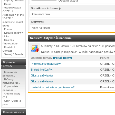
·
Artykuły / Articles
Ostatnia wizyta
·
Grupa
Poszukiwawcza
Dodatkowe informacje
ORZEŁ /
Data urodzenia
Association of the
"ORZEL"
Statystyki
submarine search
group
Posty na forum
·
Forum
·
Katalog linków /
Links
NeXusPK Aktywność na forum
·
Galeria /
Photogallery
5 Tematy :: 13 Postów :: <1 Tematów na dzień :: <1 posty/d
·
Kontakt /
Contact
NeXusPK zajmuje miejsce 34. w ilości napisanych postów 
·
Szukaj / Search
Ostatnie tematy
(Pokaż posty)
Forum
Najnowsze
Przekopanie materiałów
ORZEŁ - 
artykuły
Śmierć NeXusPK
ORZEŁ - 
·
Krążowniki
Głos z zaświatów
ORZEŁ - 
pomocni...
·
U-Booty
Głos z zaświatów
ORZEŁ - 
nietypowo ut...
·
O potrzebie
może ktoś coś wie w tym temacie?
Poszukiwani
posiadan...
·
Antoni's Story
(Tol...
·
ORP "Orzeł" a
pola ...
Ostatnio Widziani