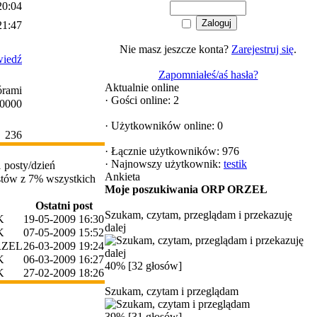
20:04
21:47
Nie masz jeszcze konta?
Zarejestruj się
.
iedź
Zapomniałeś/aś hasła?
Aktualnie online
órami
·
Gości online: 2
0000
·
Użytkowników online: 0
236
·
Łącznie użytkowników: 976
·
Najnowszy użytkownik:
testik
 posty/dzień
Ankieta
ostów z 7% wszystkich
Moje poszukiwania ORP ORZEŁ
Ostatni post
Szukam, czytam, przeglądam i przekazuję
K
19-05-2009 16:30
dalej
K
07-05-2009 15:52
RZEL
26-03-2009 19:24
K
06-03-2009 16:27
40% [32 głosów]
K
27-02-2009 18:26
Szukam, czytam i przeglądam
39% [31 głosów]