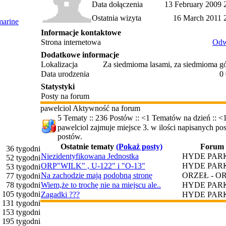
Data dołączenia
13 February 2009 
Ostatnia wizyta
16 March 2011 
marine
Informacje kontaktowe
Strona internetowa
Odw
Dodatkowe informacje
Lokalizacja
Za siedmioma lasami, za siedmioma g
Data urodzenia
0 
Statystyki
Posty na forum
pawelciol Aktywność na forum
5 Tematy :: 236 Postów :: <1 Tematów na dzień :: <1
pawelciol zajmuje miejsce 3. w ilości napisanych p
postów.
Ostatnie tematy
(Pokaż posty)
Forum
36 tygodni
Niezidentyfikowana Jednostka
HYDE PAR
52 tygodni
ORP"WILK" , U-122" i "O-13"
HYDE PAR
53 tygodni
Na zachodzie mają podobną stronę
ORZEŁ - O
77 tygodni
78 tygodni
Wiem,że to trochę nie na miejscu ale..
HYDE PAR
105 tygodni
Zagadki ???
HYDE PAR
131 tygodni
153 tygodni
195 tygodni