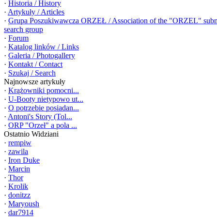
·
Historia / History
·
Artykuły / Articles
·
Grupa Poszukiwawcza ORZEŁ / Association of the "ORZEL" sub
search group
·
Forum
·
Katalog linków / Links
·
Galeria / Photogallery
·
Kontakt / Contact
·
Szukaj / Search
Najnowsze artykuły
·
Krążowniki pomocni...
·
U-Booty nietypowo ut...
·
O potrzebie posiadan...
·
Antoni's Story (Tol...
·
ORP "Orzeł" a pola ...
Ostatnio Widziani
·
rempiw
·
zawila
·
Iron Duke
·
Marcin
·
Thor
·
Krolik
·
donitzz
·
Maryoush
·
dar7914