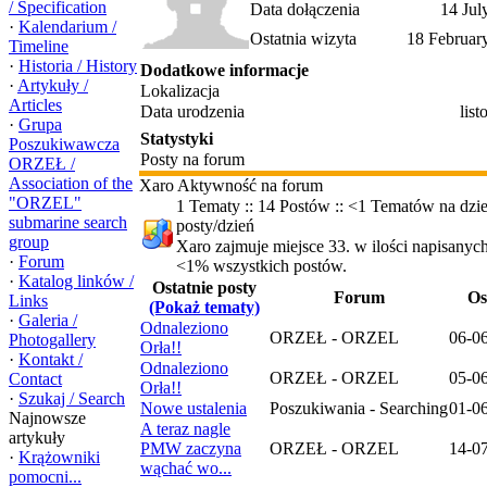
/ Specification
Data dołączenia
14 Jul
·
Kalendarium /
Ostatnia wizyta
18 Februar
Timeline
·
Historia / History
Dodatkowe informacje
·
Artykuły /
Lokalizacja
Articles
Data urodzenia
lis
·
Grupa
Statystyki
Poszukiwawcza
Posty na forum
ORZEŁ /
Association of the
Xaro Aktywność na forum
"ORZEL"
1 Tematy :: 14 Postów :: <1 Tematów na dzie
submarine search
posty/dzień
group
Xaro zajmuje miejsce 33. w ilości napisanyc
·
Forum
<1% wszystkich postów.
·
Katalog linków /
Ostatnie posty
Forum
Os
Links
(Pokaż tematy)
·
Galeria /
Odnaleziono
ORZEŁ - ORZEL
06-0
Photogallery
Orła!!
·
Kontakt /
Odnaleziono
ORZEŁ - ORZEL
05-0
Contact
Orła!!
·
Szukaj / Search
Nowe ustalenia
Poszukiwania - Searching
01-0
Najnowsze
A teraz nagle
artykuły
PMW zaczyna
ORZEŁ - ORZEL
14-0
·
Krążowniki
wąchać wo...
pomocni...