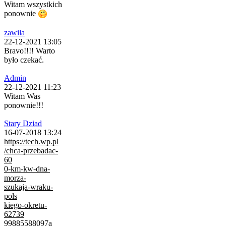
Witam wszystkich
ponownie
zawila
22-12-2021 13:05
Bravo!!!! Warto
było czekać.
Admin
22-12-2021 11:23
Witam Was
ponownie!!!
Stary Dziad
16-07-2018 13:24
https://tech.wp.pl
/chca-przebadac-
60
0-km-kw-dna-
morza-
szukaja-wraku-
pols
kiego-okretu-
62739
99885588097a