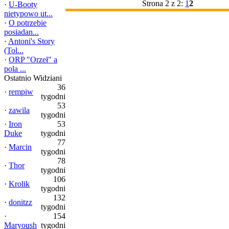
Strona 2 z 2:
1
2
·
U-Booty
nietypowo ut...
·
O potrzebie
posiadan...
·
Antoni's Story
(Tol...
·
ORP "Orzeł" a
pola ...
Ostatnio Widziani
36
·
rempiw
tygodni
53
·
zawila
tygodni
·
Iron
53
Duke
tygodni
77
·
Marcin
tygodni
78
·
Thor
tygodni
106
·
Krolik
tygodni
132
·
donitzz
tygodni
·
154
Maryoush
tygodni