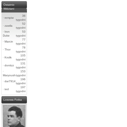
Ostatnio
Widziani
36
·
rempiw
tygodni
52
·
zawila
tygodni
·
Iron
53
Duke
tygodni
77
·
Marcin
tygodni
78
·
Thor
tygodni
105
·
Krolik
tygodni
131
·
donitzz
tygodni
·
153
Maryoush
tygodni
196
·
dar7914
tygodni
197
·
ted
tygodni
Losowa Fotka