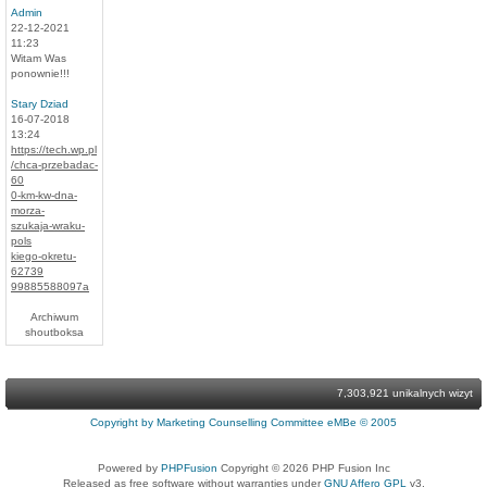
Admin
22-12-2021
11:23
Witam Was
ponownie!!!
Stary Dziad
16-07-2018
13:24
https://tech.wp.pl
/chca-przebadac-
60
0-km-kw-dna-
morza-
szukaja-wraku-
pols
kiego-okretu-
62739
99885588097a
Archiwum
shoutboksa
7,303,921 unikalnych wizyt
Copyright by Marketing Counselling Committee eMBe © 2005
Powered by
PHPFusion
Copyright © 2026 PHP Fusion Inc
Released as free software without warranties under
GNU Affero GPL
v3.