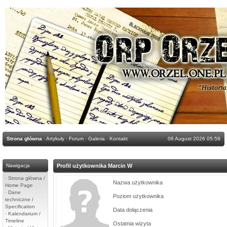
Strona główna
·
Artykuły
·
Forum
·
Galeria
·
Kontakt
06 August 2026 05:58
Nawigacja
Profil użytkownika Marcin W
·
Strona główna /
Nazwa użytkownika
Home Page
·
Dane
Poziom użytkownika
techniczne /
Specification
Data dołączenia
·
Kalendarium /
Timeline
Ostatnia wizyta