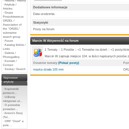
·
Historia / History
·
Artykuły /
Dodatkowe informacje
Articles
·
Grupa
Data urodzenia
Poszukiwawcza
ORZEŁ /
Statystyki
Association of
the "ORZEL"
Posty na forum
submarine
search group
Marcin W Aktywność na forum
·
Forum
·
Katalog linków /
Links
1 Tematy :: 1 Postów :: <1 Tematów na dzień :: <1 posty/dzi
·
Galeria /
Marcin W zajmuje miejsce 104. w ilości napisanych postów
Photogallery
·
Kontakt /
Ostatnie tematy
(Pokaż posty)
Fo
Contact
·
Szukaj / Search
maska działa 105 mm
ORZ
Najnowsze
artykuły
·
Krążowniki
pomocni...
·
U-Booty
nietypowo ut...
·
O potrzebie
posiadan...
·
Antoni's Story
(Tol...
·
ORP "Orzeł" a
pola ...