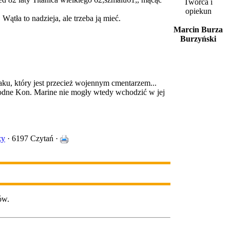
Twórca i
opiekun
ątła to nadzieja, ale trzeba ją mieć.
Marcin Burza
Burzyński
aku, który jest przecież wojennym cmentarzem...
wodne Kon. Marine nie mogły wtedy wchodzić w jej
zy
· 6197 Czytań ·
ów.