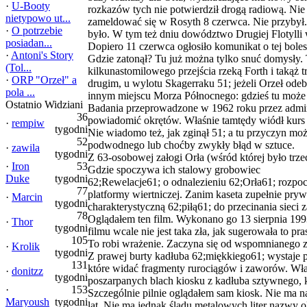
·
U-Booty
rozkazów tych nie potwierdził drogą radiową. Nie
nietypowo ut...
zameldować się w Rosyth 8 czerwca. Nie przybył.
·
O potrzebie
było. W tym też dniu dowództwo Drugiej Flotylli w
posiadan...
Dopiero 11 czerwca ogłosiło komunikat o tej bolesne
·
Antoni's Story
Gdzie zatonął? Tu już można tylko snuć domysły.
(Tol...
kilkunastomilowego przejścia rzeką Forth i takąż 
·
ORP "Orzeł" a
drugim, u wylotu Skagerraku 51; jeżeli Orzeł odeb
pola ...
innym miejscu Morza Północnego: gdzieś tu może
Ostatnio Widziani
Badania przeprowadzone w 1962 roku przez admira
36
powiadomić okrętów. Właśnie tamtędy wiódł kurs O
·
rempiw
tygodni
Nie wiadomo też, jak zginął 51; a tu przyczyn m
52
podwodnego lub choćby zwykły błąd w sztuce.
·
zawila
tygodni
Z 63-osobowej załogi Orła (wśród której było trze
·
Iron
53
Gdzie spoczywa ich stalowy grobowiec
Duke
tygodni
62;Rewelacje61; o odnalezieniu 62;Orła61; rozpo
77
platformy wiertniczej. Zanim kaseta zupełnie pry
·
Marcin
tygodni
charakterystyczną 62;piłą61; do przecinania siec
78
Oglądałem ten film. Wykonano go 13 sierpnia 199
·
Thor
tygodni
filmu wcale nie jest taka zła, jak sugerowała to p
105
To robi wrażenie. Zaczyna się od wspomnianego zę
·
Krolik
tygodni
Z prawej burty kadłuba 62;miękkiego61; wystaje p
131
które widać fragmenty rurociągów i zaworów. Właz
·
donitzz
tygodni
poszarpanych blach kiosku z kadłuba sztywnego, kt
·
153
Szczególnie pilnie oglądałem sam kiosk. Nie ma n
Maryoush
tygodni
lat. Nie ma jednak śladu metalowych liter nazwy o