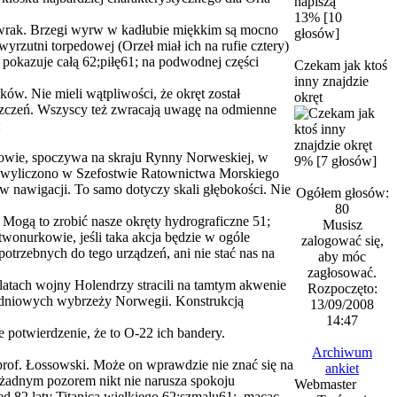
13% [10
e o wrak. Brzegi wyrw w kadłubie miękkim są mocno
głosów]
rzutni torpedowej (Orzeł miał ich na rufie cztery)
 i pokazuje całą 62;piłę61; na podwodnej części
Czekam jak ktoś
inny znajdzie
w. Nie mieli wątpliwości, że okręt został
okręt
szczeń. Wszyscy też zwracają uwagę na odmienne
:
egowie, spoczywa na skraju Rynny Norweskiej, w
9% [7 głosów]
tę wyliczono w Szefostwie Ratownictwa Morskiego
 nawigacji. To samo dotyczy skali głębokości. Nie
Ogółem głosów:
80
Mogą to zrobić nasze okręty hydrograficzne 51;
Musisz
onurkowie, jeśli taka akcja będzie w ogóle
zalogować się,
otrzebnych do tego urządzeń, ani nie stać nas na
aby móc
zagłosować.
atach wojny Holendrzy stracili na tamtym akwenie
Rozpoczęto:
ołudniowych wybrzeży Norwegii. Konstrukcją
13/09/2008
14:47
 potwierdzenie, że to O-22 ich bandery.
Archiwum
 prof. Łossowski. Może on wprawdzie nie znać się na
ankiet
d żadnym pozorem nikt nie narusza spokoju
Webmaster
d 82 laty Titanica wielkiego 62;szmalu61;, mącąc