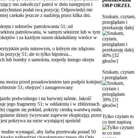
azujący mu zakończyć patrol w dniu następnym i
ORP ORZEŁ
natychmiast podał swą pozycję. Odpowiedzi nie
ej czekało jeszcze z nadzieją przez kilka dni.
Szukam, czytam,
przeglądam i
krętu i sektorów patrolowania 51; od
przekazuję dalej
do sektora patrolowania, w samym sektorze lub w tym
ch okrętów i za każdym razem składaliśmy wieńce w
 brytyjskim polu minowym, o którym nie zdążono
pozycję 51; ale to tylko hipoteza...
40% [32
ch lub bomby z samolotu, torpedy innego okrętu
głosów]
Szukam, czytam
i przeglądam
dna morza przed posadowieniem tam podpór kolejnej
obieżnie 51; obejrzeć i zasugerowany
ojazdu podwodnego i na barwnej taśmie. Jakość
39% [31
zuje jego fragmenty 51; w oddaleniu i w zbliżeniach.
głosów]
j ciągnie się pokład, pokryty cienką warstwą mułu.
regularne dziury (wyrwane zapewne eksplozją), przez
Tylko czytam to
jest pokrywa na rurze wystającej spośród
co inni napiszą
e trudno wymagać, aby farba przetrwała ponad 50
 kiosku najbardziej charakterystycznego dla Orła