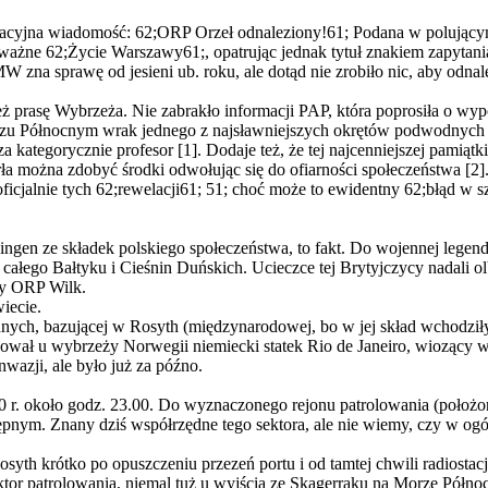
elacyjna wiadomość: 62;ORP Orzeł odnaleziony!61; Podana w polującym
poważne 62;Życie Warszawy61;, opatrując jednak tytuł znakiem zapyta
na sprawę od jesieni ub. roku, ale dotąd nie zrobiło nic, aby odnale
też prasę Wybrzeża. Nie zabrakło informacji PAP, która poprosiła o wyp
u Północnym wrak jednego z najsławniejszych okrętów podwodnych 
 kategorycznie profesor [1]. Dodaje też, że tej najcenniejszej pamią
ła można zdobyć środki odwołując się do ofiarności społeczeństwa [2].
icjalnie tych 62;rewelacji61; 51; choć może to ewidentny 62;błąd w sz
ngen ze składek polskiego społeczeństwa, to fakt. Do wojennej legen
; całego Bałtyku i Cieśnin Duńskich. Ucieczce tej Brytyjczycy nadali
ny ORP Wilk.
wiecie.
ych, bazującej w Rosyth (międzynarodowej, bo w jej skład wchodziły j
edował u wybrzeży Norwegii niemiecki statek Rio de Janeiro, wiozący 
nwazji, ale było już za późno.
 r. około godz. 23.00. Do wyznaczonego rejonu patrolowania (położ
ym. Znany dziś współrzędne tego sektora, ale nie wiemy, czy w ogóle t
syth krótko po opuszczeniu przezeń portu i od tamtej chwili radiostac
or patrolowania, niemal tuż u wyjścia ze Skagerraku na Morze Północn