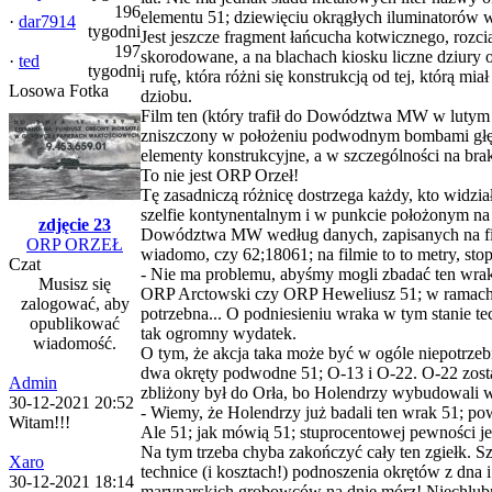
196
elementu 51; dziewięciu okrągłych iluminatorów
·
dar7914
tygodni
Jest jeszcze fragment łańcucha kotwicznego, rozci
197
skorodowane, a na blachach kiosku liczne dziury 
·
ted
tygodni
i rufę, która różni się konstrukcją od tej, którą 
Losowa Fotka
dziobu.
Film ten (który trafił do Dowództwa MW w lutym b
zniszczony w położeniu podwodnym bombami głębi
elementy konstrukcyjne, a w szczególności na bra
To nie jest ORP Orzeł!
Tę zasadniczą różnicę dostrzega każdy, kto widzi
szelfie kontynentalnym i w punkcie położonym na
zdjęcie 23
Dowództwa MW według danych, zapisanych na filmi
ORP ORZEŁ
wiadomo, czy 62;18061; na filmie to to metry, stop
Czat
- Nie ma problemu, abyśmy mogli zbadać ten wrak
Musisz się
ORP Arctowski czy ORP Heweliusz 51; w ramach ć
zalogować, aby
potrzebna... O podniesieniu wraka w tym stanie t
opublikować
tak ogromny wydatek.
wiadomość.
O tym, że akcja taka może być w ogóle niepotrz
dwa okręty podwodne 51; O-13 i O-22. O-22 zosta
Admin
zbliżony był do Orła, bo Holendrzy wybudowali w 
30-12-2021 20:52
- Wiemy, że Holendrzy już badali ten wrak 51; p
Witam!!!
Ale 51; jak mówią 51; stuprocentowej pewności jes
Na tym trzeba chyba zakończyć cały ten zgiełk. S
Xaro
technice (i kosztach!) podnoszenia okrętów z dna
30-12-2021 18:14
marynarskich grobowców na dnie mórz! Niechlubny