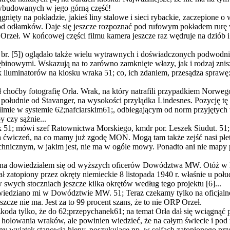
 wbudowanych w jego górną część!
ągnięty na pokładzie, jakieś liny stalowe i sieci rybackie, zaczepion
od odłamków. Daje się jeszcze rozpoznać pod rufowym pokładem rurę wy
miał Orzeł. W końcowej części filmu kamera jeszcze raz wędruje na dziób
r. [5]) oglądało także wielu wytrawnych i doświadczonych podwodnikó
nowymi. Wskazują na to zarówno zamknięte włazy, jak i rodzaj zni
k iluminatorów na kiosku wraka 51; co, ich zdaniem, przesądza sprawę
ał choćby fotografię Orła. Wrak, na który natrafili przypadkiem Norw
 południe od Stavanger, na wysokości przylądka Lindesnes. Pozycję 
e w systemie 62;nafciarskim61;, odbiegającym od norm przyjętych w
y czy sążnie...
 51; mówi szef Ratownictwa Morskiego, kmdr por. Leszek Siudut. 51; 
wiczeń, na co mamy już zgodę MON. Mogą tam także zejść nasi płetw
echnicznym, w jakim jest, nie ma w ogóle mowy. Ponadto ani nie mapy p
ebna dowiedziałem się od wyższych oficerów Dowództwa MW. Otóż w l
ł zatopiony przez okręty niemieckie 8 listopada 1940 r. właśnie u p
swych stoczniach jeszcze kilka okrętów według tego projektu [6]...
owiedziano mi w Dowództwie MW. 51; Teraz czekamy tylko na oficjalne
zcze nie ma. Jest za to 99 procent szans, że to nie ORP Orzeł.
zkoda tylko, że do 62;przepychanek61; na temat Orła dał się wciągnąć
 i holowania wraków, ale powinien wiedzieć, że na całym świecie i po
 wyjątek stanowią hieny, poszukujące np. w sejfach zatopionego prze