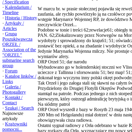
/ Specification
·
Kalendarium /
W marcu br. w prasie stołecznej pojawiła się rew
Timeline
zaufania, ale rychło powtórzyło ją na czołówce 
·
Historia / History
wstępie Marynarce Wojennej RP, że dowództwo MW z
·
Artykuły /
rzeczywiście Orzeł...
Articles
Podobne w tonie i treści 62;rewelacje61; obiegły 
·
Grupa
PAN. 62;Zlokalizowany przez Norwegów na Morz
Poszukiwawcza
wydobyty i sprowadzony do kraju61; 51; oświadcza
ORZEŁ /
zostawić bez opieki, a na zbadanie i wydobycie Or
Association of the
Jedynie Marynarka Wojenna milczy. Nie prostuje of
"ORZEL"
wymiarów afery.
submarine search
ORP Orzeł 51; dar narodu
group
Wybudowano go w holenderskiej stoczni we Vlissi
·
Forum
ucieczce z Tallinna i sforsowaniu 51; bez map! 51
·
Katalog linków /
dokonał tego wyczynu inny polski okręt podwod
Links
Tak Orzeł i jego załoga stali się sławni na całym ś
·
Galeria /
Przydzielony do Drugiej Flotylli Okrętów Podwodn
Photogallery
stamtąd na patrole. Podczas jednego z nich storp
·
Kontakt /
pierwszym, który ostrzegł admiralicję brytyjską o i
Contact
Na siódmy patrol
·
Szukaj / Search
ORP Orzeł wyszedł z bazy w Rosyth 23 maja 1940
Najnowsze
200 Mm od Helgolandu) miał dotrzeć w dniu następn
artykuły
obowiązywała cisza radiowa.
·
Krążowniki
Ostatni sygnał radiowy z Orła odebrano w bazie Ro
pomocni...
bazy rozkazy dla Orła, wyznaczające mu nowy sekt