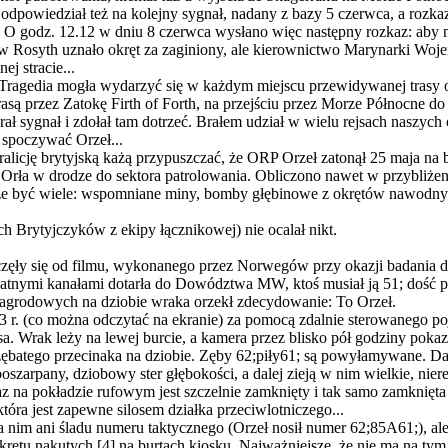
 odpowiedział też na kolejny sygnał, nadany z bazy 5 czerwca, a rozk
 O godz. 12.12 w dniu 8 czerwca wysłano więc następny rozkaz: aby 
 Rosyth uznało okręt za zaginiony, ale kierownictwo Marynarki Wojenn
j stracie...
 Tragedia mogła wydarzyć się w każdym miejscu przewidywanej trasy o
trasą przez Zatokę Firth of Forth, na przejściu przez Morze Północne 
rał sygnał i zdołał tam dotrzeć. Brałem udział w wielu rejsach naszy
 spoczywać Orzeł...
licję brytyjską każą przypuszczać, że ORP Orzeł zatonął 25 maja na
rła w drodze do sektora patrolowania. Obliczono nawet w przybliżeniu 
oże być wiele: wspomniane miny, bomby głębinowe z okrętów nawodny
ch Brytyjczyków z ekipy łącznikowej) nie ocalał nikt.
częły się od filmu, wykonanego przez Norwegów przy okazji badania 
watnymi kanałami dotarła do Dowództwa MW, ktoś musiał ją 51; dość p
i zagrodowych na dziobie wraka orzekł zdecydowanie: To Orzeł.
3 r. (co można odczytać na ekranie) za pomocą zdalnie sterowanego p
rasa. Wrak leży na lewej burcie, a kamera przez blisko pół godziny poka
batego przecinaka na dziobie. Zęby 62;piły61; są powyłamywane. Dale
oszarpany, dziobowy ster głębokości, a dalej zieją w nim wielkie, nie
 na pokładzie rufowym jest szczelnie zamknięty i tak samo zamknięta 
óra jest zapewne silosem działka przeciwlotniczego...
a nim ani śladu numeru taktycznego (Orzeł nosił numer 62;85A61;), al
krętu nakutych [4] na burtach kiosku. Najważniejsze, że nie ma na tym