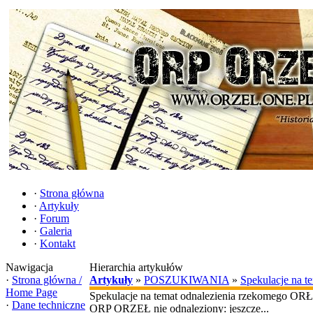
·
Strona główna
·
Artykuły
·
Forum
·
Galeria
·
Kontakt
Nawigacja
Hierarchia artykułów
·
Strona główna /
Artykuły
»
POSZUKIWANIA
»
Spekulacje na 
Home Page
Spekulacje na temat odnalezienia rzekomego OR
·
Dane techniczne
ORP ORZEŁ nie odnaleziony: jeszcze...