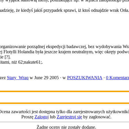
ieję, że kiedyś jakiś przypadek sprawi, iż ktoś odnajdzie wrak Orła. W
a zorganizowanie porządnej ekspedycji badawczej, bez wydobywania Wr
 Flotylli Holandia była jeszcze krajem neutralnym, więc okręty pod
e [?].
itami, niż 62;nakute61;.
rzez
Stary_Wraq
w June 29 2005 ·
w
POSZUKIWANIA
·
0 Komentar
Ocena zawartości jest dostępna tylko dla zarejestrowanych użytkownik
Proszę
Zaloguj
lub
Zarejestruj się
by zagłosować.
Żadne oceny nie zostały dodane.