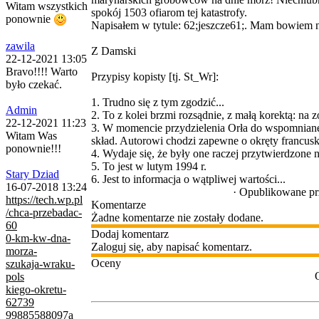
Witam wszystkich
spokój 1503 ofiarom tej katastrofy.
ponownie
Napisałem w tytule: 62;jeszcze61;. Mam bowiem nadz
zawila
Z Damski
22-12-2021 13:05
Bravo!!!! Warto
Przypisy kopisty [tj. St_Wr]:
było czekać.
1. Trudno się z tym zgodzić...
Admin
2. To z kolei brzmi rozsądnie, z małą korektą: n
22-12-2021 11:23
3. W momencie przydzielenia Orła do wspomnianej
Witam Was
skład. Autorowi chodzi zapewne o okręty francuski
ponownie!!!
4. Wydaje się, że były one raczej przytwierdzone n
5. To jest w lutym 1994 r.
Stary Dziad
6. Jest to informacja o wątpliwej wartości...
16-07-2018 13:24
·
Opublikowane p
https://tech.wp.pl
Komentarze
/chca-przebadac-
Żadne komentarze nie zostały dodane.
60
Dodaj komentarz
0-km-kw-dna-
Zaloguj się, aby napisać komentarz.
morza-
Oceny
szukaja-wraku-
pols
kiego-okretu-
62739
99885588097a