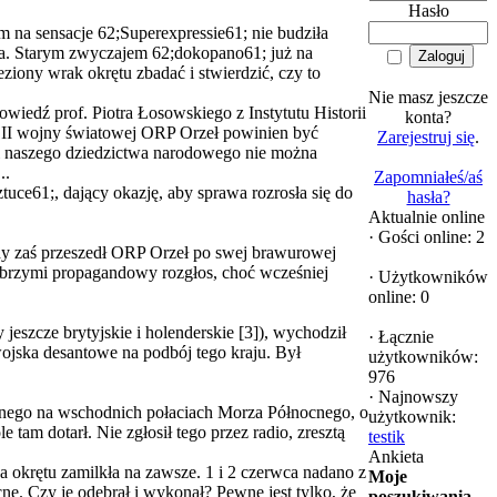
Hasło
 na sensacje 62;Superexpressie61; nie budziła
nia. Starym zwyczajem 62;dokopano61; już na
ziony wrak okrętu zbadać i stwierdzić, czy to
Nie masz jeszcze
owiedź prof. Piotra Łosowskiego z Instytutu Historii
konta?
II wojny światowej ORP Orzeł powinien być
Zarejestruj się
.
tki naszego dziedzictwa narodowego nie można
..
Zapomniałeś/aś
tuce61;, dający okazję, aby sprawa rozrosła się do
hasła?
Aktualnie online
·
Gości online: 2
dy zaś przeszedł ORP Orzeł po swej brawurowej
 olbrzymi propagandowy rozgłos, choć wcześniej
·
Użytkowników
online: 0
eszcze brytyjskie i holenderskie [3]), wychodził
·
Łącznie
wojska desantowe na podbój tego kraju. Był
użytkowników:
976
·
Najnowszy
onego na wschodnich połaciach Morza Północnego, o
użytkownik:
am dotarł. Nie zgłosił tego przez radio, zresztą
testik
Ankieta
ja okrętu zamilkła na zawsze. 1 i 2 czerwca nadano z
Moje
e. Czy je odebrał i wykonał? Pewne jest tylko, że
poszukiwania