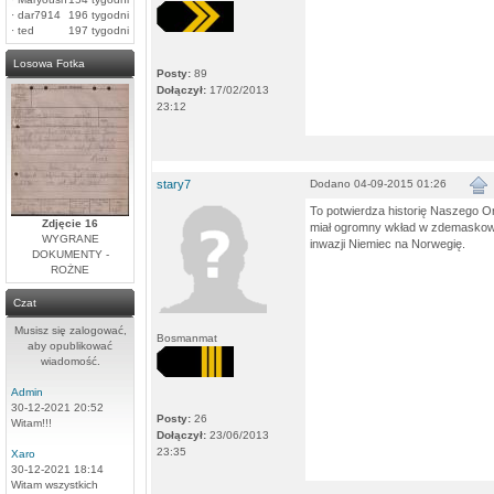
·
dar7914
196 tygodni
·
ted
197 tygodni
Losowa Fotka
Posty:
89
Dołączył:
17/02/2013
23:12
stary7
Dodano 04-09-2015 01:26
To potwierdza historię Naszego Or
Zdjęcie 16
miał ogromny wkład w zdemaskow
WYGRANE
inwazji Niemiec na Norwegię.
DOKUMENTY -
ROŻNE
Czat
Musisz się zalogować,
Bosmanmat
aby opublikować
wiadomość.
Admin
30-12-2021 20:52
Posty:
26
Witam!!!
Dołączył:
23/06/2013
23:35
Xaro
30-12-2021 18:14
Witam wszystkich