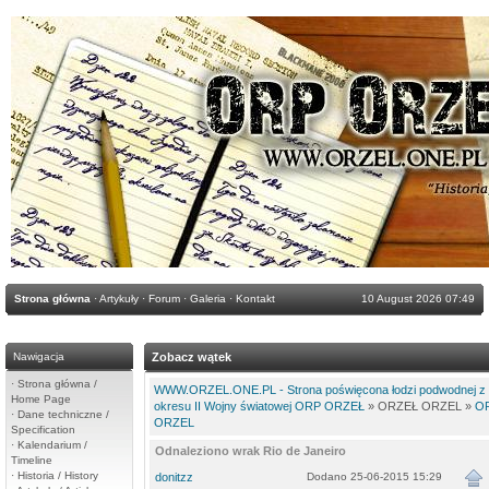
Strona główna
·
Artykuły
·
Forum
·
Galeria
·
Kontakt
10 August 2026 07:49
Nawigacja
Zobacz wątek
·
Strona główna /
WWW.ORZEL.ONE.PL - Strona poświęcona łodzi podwodnej z
Home Page
okresu II Wojny światowej ORP ORZEŁ
» ORZEŁ ORZEL »
OR
·
Dane techniczne /
ORZEL
Specification
·
Kalendarium /
Odnaleziono wrak Rio de Janeiro
Timeline
·
Historia / History
donitzz
Dodano 25-06-2015 15:29