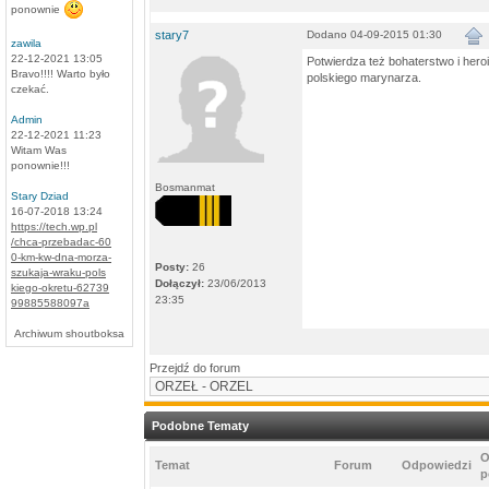
ponownie
stary7
Dodano 04-09-2015 01:30
zawila
22-12-2021 13:05
Potwierdza też bohaterstwo i hero
Bravo!!!! Warto było
polskiego marynarza.
czekać.
Admin
22-12-2021 11:23
Witam Was
ponownie!!!
Bosmanmat
Stary Dziad
16-07-2018 13:24
https://tech.wp.pl
/chca-przebadac-60
0-km-kw-dna-morza-
Posty:
26
szukaja-wraku-pols
Dołączył:
23/06/2013
kiego-okretu-62739
23:35
99885588097a
Archiwum shoutboksa
Przejdź do forum
Podobne Tematy
O
Temat
Forum
Odpowiedzi
p