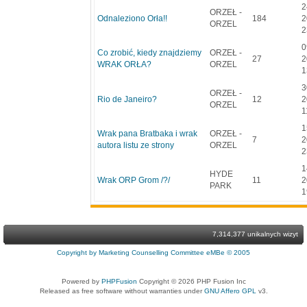
2
ORZEŁ -
Odnaleziono Orła!!
184
2
ORZEL
2
0
Co zrobić, kiedy znajdziemy
ORZEŁ -
27
2
WRAK ORŁA?
ORZEL
1
3
ORZEŁ -
Rio de Janeiro?
12
2
ORZEL
1
1
Wrak pana Bratbaka i wrak
ORZEŁ -
7
2
autora listu ze strony
ORZEL
2
1
HYDE
Wrak ORP Grom /?/
11
2
PARK
1
7,314,377 unikalnych wizyt
Copyright by Marketing Counselling Committee eMBe © 2005
Powered by
PHPFusion
Copyright © 2026 PHP Fusion Inc
Released as free software without warranties under
GNU Affero GPL
v3.