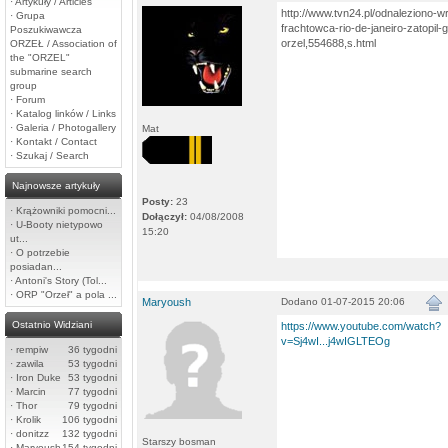
·
Artykuły / Articles
http://www.tvn24.pl/odnaleziono-w
·
Grupa
frachtowca-rio-de-janeiro-zatopil-
Poszukiwawcza
orzel,554688,s.html
ORZEŁ / Association of
the "ORZEL"
submarine search
group
·
Forum
·
Katalog linków / Links
·
Galeria / Photogallery
Mat
·
Kontakt / Contact
·
Szukaj / Search
Najnowsze artykuły
Posty:
23
·
Krążowniki pomocni...
Dołączył:
04/08/2008
·
U-Booty nietypowo
15:20
ut...
·
O potrzebie
posiadan...
·
Antoni's Story (Tol...
·
ORP "Orzeł" a pola ...
Maryoush
Dodano 01-07-2015 20:06
Ostatnio Widziani
https://www.youtube.com/watch?
v=Sj4wI...j4wIGLTEOg
·
rempiw
36 tygodni
·
zawila
53 tygodni
·
Iron Duke
53 tygodni
·
Marcin
77 tygodni
·
Thor
79 tygodni
·
Krolik
106 tygodni
·
donitzz
132 tygodni
Starszy bosman
·
Maryoush
154 tygodni