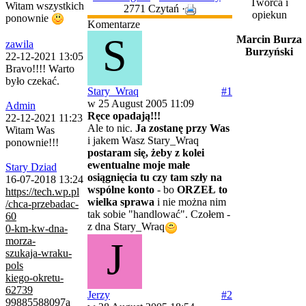
Twórca i
Witam wszystkich
2771 Czytań ·
opiekun
ponownie
Komentarze
S
Marcin Burza
zawila
Burzyński
22-12-2021 13:05
Bravo!!!! Warto
było czekać.
Stary_Wraq
#1
w 25 August 2005 11:09
Admin
Ręce opadają!!!
22-12-2021 11:23
Ale to nic.
Ja zostanę przy Was
Witam Was
i jakem Wasz Stary_Wraq
ponownie!!!
postaram się, żeby z kolei
ewentualne moje małe
Stary Dziad
osiągnięcia tu czy tam szły na
16-07-2018 13:24
wspólne konto
- bo
ORZEŁ to
https://tech.wp.pl
wielka sprawa
i nie można nim
/chca-przebadac-
tak sobie "handlować". Czołem -
60
z dna Stary_Wraq
0-km-kw-dna-
morza-
J
szukaja-wraku-
pols
kiego-okretu-
62739
Jerzy
#2
99885588097a