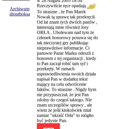
w 28 August 2005 18:54
Rzeczywiście ręce opadają
Archiwum
To straszne , że Pan Marek
shoutboksa
Nowak tą sprawę tak przekręcił.
Od lat znam tych dwóch panów ,
interesują mnie również losy
ORŁA . Ubolewam nad tym że
członek honorowy posuwa się do
tak nieczystej gry publikując
nieprawdziwe informacje. Ci
panowie Panie Marku odeszli z
honorem z tej organizacji , kiedy
to Pan zaczął robić tam syf i
przekręty. W ramach
usprawiedliwienia swoich działa
napisał Pan w dodatku tekst
mający na celu odwrócenie
faktów. To straszne . Nigdy bym
nie przypuszczał, że jest Pan
zdolny do czegoś takiego. Nie
znam szczególów sprawy , ale
wiem że jeśli ktokolwiek miał
zamiar "ukraść Orła" to mógłto
być jedynie Pan.