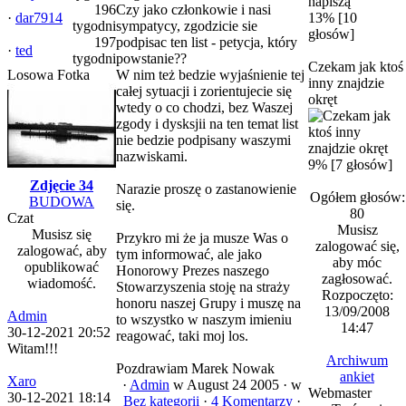
196
Czy jako członkowie i nasi
·
dar7914
13% [10
tygodni
sympatycy, zgodzicie sie
głosów]
197
podpisac ten list - petycja, który
·
ted
tygodni
powstanie??
Czekam jak ktoś
Losowa Fotka
W nim też bedzie wyjaśnienie tej
inny znajdzie
całej sytuacji i zorientujecie się
okręt
wtedy o co chodzi, bez Waszej
zgody i dysksjii na ten temat list
nie bedzie podpisany waszymi
nazwiskami.
9% [7 głosów]
Zdjęcie 34
Narazie proszę o zastanowienie
Ogółem głosów:
BUDOWA
się.
80
Czat
Musisz
Musisz się
Przykro mi że ja musze Was o
zalogować się,
zalogować, aby
tym informować, ale jako
aby móc
opublikować
Honorowy Prezes naszego
zagłosować.
wiadomość.
Stowarzyszenia stoję na straży
Rozpoczęto:
honoru naszej Grupy i muszę na
13/09/2008
Admin
to wszystko w naszym imieniu
14:47
30-12-2021 20:52
reagować, taki moj los.
Witam!!!
Archiwum
Pozdrawiam Marek Nowak
ankiet
Xaro
·
Admin
w August 24 2005 ·
w
Webmaster
30-12-2021 18:14
Bez kategorii
·
4 Komentarzy
·