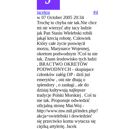
jacekra
#4
w 07 October 2005 20:34
Trochę to chyba nie tak.Nie chce
mi sie wierzyć aby tacy ludzie
jak Pan Stasiu Wielebski robili
jakąś krecią robotę. Człowiek
Który całe życie poswięcił
morzu, Marynarce Wojennej,
okretom podwodnym ?Coś tu nie
tak. Znam środowisko tych ludzi
, BRACTWO OKRETÓW
PODWODNYCH - skupiajace
członków załóg OP - dziś już
emerytów , oni nie dbają o
splendory , o zasługi , ale do
dzisiaj kultywują najlepsze
tradycje Polski Morskiej . Coś tu
nie tak. Proponuje odwiedzić
oficjalną stronę Mar.Woj -
http://www.mw.mil.pl/index.php?
akcja=swielebski i dowiedzieć
się przeciwko komu wytacza się
ciężką artylerię. Jacek