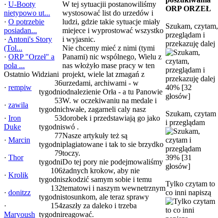
·
U-Booty
W tej sytuacjii postanowiliśmy
ORP ORZEŁ
nietypowo ut...
wystosować list do urzedów i
·
O potrzebie
ludzi, gdzie takie sytuacje miały
Szukam, czytam,
posiadan...
miejece i wyprostować wszystko
przeglądam i
·
Antoni's Story
i wyjasnic.
przekazuję dalej
(Tol...
Nie chcemy mieć z nimi (tymi
·
ORP "Orzeł" a
Panami) nic wspólnego, Wielu z
pola ...
nas włożyło mase pracy w ten
Ostatnio Widziani
projekt, wiele lat zmagań z
36
urzedami, archiwami - w
·
rempiw
40% [32
tygodni
odnalezienie Orła - a tu Panowie
głosów]
53
W. w oczekiwaniu na medale i
·
zawila
tygodni
chwałe, zagarneli caly nasz
Szukam, czytam
·
Iron
53
dorobek i przedstawiają go jako
i przeglądam
Duke
tygodni
swó .
77
Nasze artykuły też są
·
Marcin
tygodni
plagiatowane i tak to sie brzydko
79
toczy.
·
Thor
39% [31
tygodni
Do tej pory nie podejmowaliśmy
głosów]
106
żadnych krokow, aby nie
·
Krolik
tygodni
szkodzić samym sobie i temu
Tylko czytam to
132
tematowi i naszym wewnetrznym
·
donitzz
co inni napiszą
tygodni
stosunkom, ale teraz sprawy
·
154
zaszły za daleko i trzeba
Maryoush
tygodni
reagować.