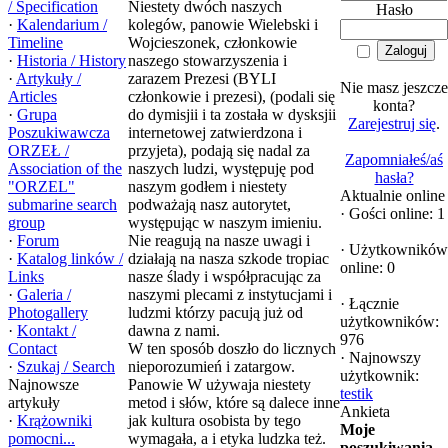
/ Specification
Niestety dwóch naszych
Hasło
·
Kalendarium /
kolegów, panowie Wielebski i
Timeline
Wojcieszonek, członkowie
·
Historia / History
naszego stowarzyszenia i
·
Artykuły /
zarazem Prezesi (BYLI
Nie masz jeszcze
Articles
członkowie i prezesi), (podali się
konta?
·
Grupa
do dymisjii i ta została w dysksjii
Zarejestruj się
.
Poszukiwawcza
internetowej zatwierdzona i
ORZEŁ /
przyjeta), podają się nadal za
Zapomniałeś/aś
Association of the
naszych ludzi, występuję pod
hasła?
"ORZEL"
naszym godłem i niestety
Aktualnie online
submarine search
podważają nasz autorytet,
·
Gości online: 1
group
występując w naszym imieniu.
·
Forum
Nie reagują na nasze uwagi i
·
Użytkowników
·
Katalog linków /
działają na nasza szkode tropiac
online: 0
Links
nasze ślady i współpracując za
·
Galeria /
naszymi plecami z instytucjami i
·
Łącznie
Photogallery
ludzmi którzy pacują już od
użytkowników:
·
Kontakt /
dawna z nami.
976
Contact
W ten sposób doszło do licznych
·
Najnowszy
·
Szukaj / Search
nieporozumień i zatargow.
użytkownik:
Najnowsze
Panowie W używaja niestety
testik
artykuły
metod i słów, które są dalece inne
Ankieta
·
Krążowniki
jak kultura osobista by tego
Moje
pomocni...
wymagała, a i etyka ludzka też.
poszukiwania