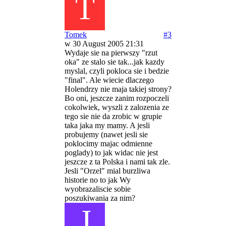
T
Tomek
#3
w 30 August 2005 21:31
Wydaje sie na pierwszy "rzut
oka" ze stalo sie tak...jak kazdy
myslal, czyli pokloca sie i bedzie
"final". Ale wiecie dlaczego
Holendrzy nie maja takiej strony?
Bo oni, jeszcze zanim rozpoczeli
cokolwiek, wyszli z zalozenia ze
tego sie nie da zrobic w grupie
taka jaka my mamy. A jesli
probujemy (nawet jesli sie
poklocimy majac odmienne
poglady) to jak widac nie jest
jeszcze z ta Polska i nami tak zle.
Jesli "Orzel" mial burzliwa
historie no to jak Wy
wyobrazaliscie sobie
poszukiwania za nim?
J