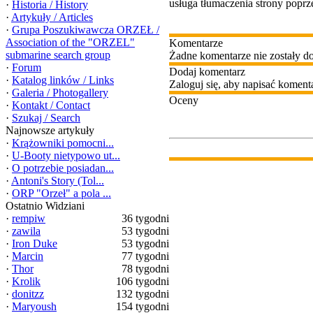
usługa tłumaczenia strony popr
·
Historia / History
·
Artykuły / Articles
·
Grupa Poszukiwawcza ORZEŁ /
Association of the "ORZEL"
Komentarze
submarine search group
Żadne komentarze nie zostały d
·
Forum
Dodaj komentarz
·
Katalog linków / Links
Zaloguj się, aby napisać koment
·
Galeria / Photogallery
Oceny
·
Kontakt / Contact
·
Szukaj / Search
Najnowsze artykuły
·
Krążowniki pomocni...
·
U-Booty nietypowo ut...
·
O potrzebie posiadan...
·
Antoni's Story (Tol...
·
ORP "Orzeł" a pola ...
Ostatnio Widziani
·
rempiw
36 tygodni
·
zawila
53 tygodni
·
Iron Duke
53 tygodni
·
Marcin
77 tygodni
·
Thor
78 tygodni
·
Krolik
106 tygodni
·
donitzz
132 tygodni
·
Maryoush
154 tygodni