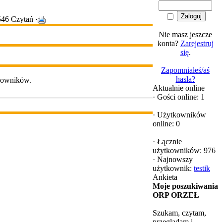
546 Czytań ·
Nie masz jeszcze
konta?
Zarejestruj
się
.
Zapomniałeś/aś
hasła?
tkowników.
Aktualnie online
·
Gości online: 1
·
Użytkowników
online: 0
·
Łącznie
użytkowników: 976
·
Najnowszy
użytkownik:
testik
Ankieta
Moje poszukiwania
ORP ORZEŁ
Szukam, czytam,
przeglądam i