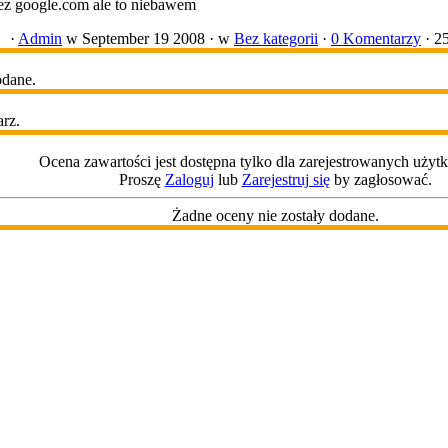
zez google.com ale to niebawem
·
Admin
w September 19 2008 ·
w
Bez kategorii
·
0 Komentarzy
· 2
odane.
arz.
Ocena zawartości jest dostępna tylko dla zarejestrowanych uży
Proszę
Zaloguj
lub
Zarejestruj się
by zagłosować.
Żadne oceny nie zostały dodane.