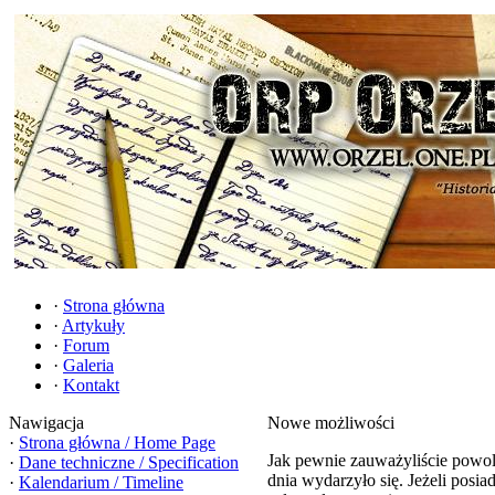
·
Strona główna
·
Artykuły
·
Forum
·
Galeria
·
Kontakt
Nawigacja
Nowe możliwości
·
Strona główna / Home Page
Jak pewnie zauważyliście powo
·
Dane techniczne / Specification
dnia wydarzyło się. Jeżeli posi
·
Kalendarium / Timeline