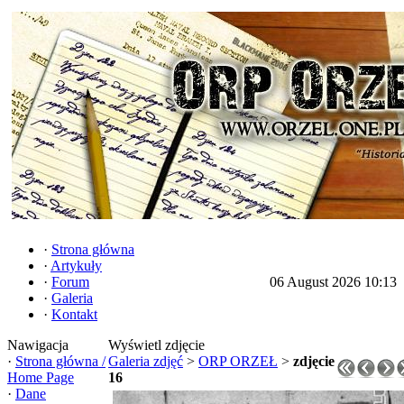
·
Strona główna
·
Artykuły
·
Forum
06 August 2026 10:13
·
Galeria
·
Kontakt
Nawigacja
Wyświetl zdjęcie
·
Strona główna /
Galeria zdjęć
>
ORP ORZEŁ
>
zdjęcie
Home Page
16
·
Dane