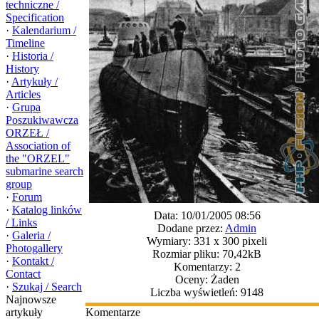
techniczne /
Specification
·
Kalendarium /
Timeline
·
Historia /
History
·
Artykuły /
Articles
·
Grupa
Poszukiwawcza
ORZEŁ /
Association of
the "ORZEL"
submarine search
group
·
Forum
·
Katalog linków
Data: 10/01/2005 08:56
/ Links
Dodane przez:
Admin
·
Galeria /
Wymiary: 331 x 300 pixeli
Photogallery
Rozmiar pliku: 70,42kB
·
Kontakt /
Komentarzy: 2
Contact
Oceny: Żaden
·
Szukaj / Search
Liczba wyświetleń: 9148
Najnowsze
artykuły
Komentarze