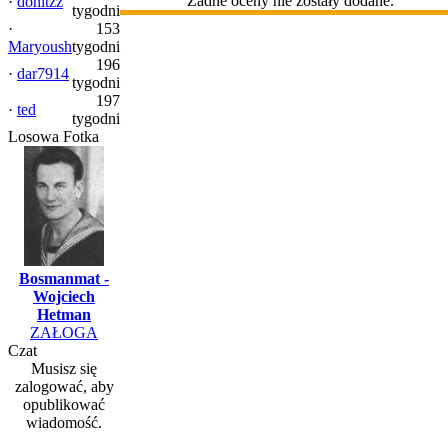
Żadne oceny nie zostały dodane.
·
donitzz
tygodni
·
153
Maryoush
tygodni
196
·
dar7914
tygodni
197
·
ted
tygodni
Losowa Fotka
Bosmanmat -
Wojciech
Hetman
ZAŁOGA
Czat
Musisz się
zalogować, aby
opublikować
wiadomość.