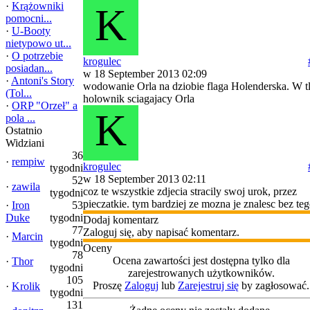
·
Krążowniki
K
pomocni...
·
U-Booty
nietypowo ut...
·
O potrzebie
krogulec
posiadan...
w 18 September 2013 02:09
·
Antoni's Story
wodowanie Orla na dziobie flaga Holenderska. W t
(Tol...
holownik sciagajacy Orla
·
ORP "Orzeł" a
K
pola ...
Ostatnio
Widziani
36
·
rempiw
krogulec
tygodni
w 18 September 2013 02:11
52
·
zawila
coz te wszystkie zdjecia stracily swoj urok, przez
tygodni
pieczatkie. tym bardziej ze mozna je znalesc bez te
·
Iron
53
Duke
tygodni
Dodaj komentarz
77
Zaloguj się, aby napisać komentarz.
·
Marcin
tygodni
Oceny
78
Ocena zawartości jest dostępna tylko dla
·
Thor
tygodni
zarejestrowanych użytkowników.
105
Proszę
Zaloguj
lub
Zarejestruj się
by zagłosować.
·
Krolik
tygodni
131