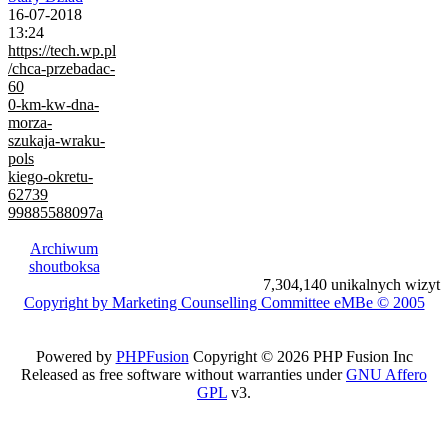
16-07-2018
13:24
https://tech.wp.pl
/chca-przebadac-
60
0-km-kw-dna-
morza-
szukaja-wraku-
pols
kiego-okretu-
62739
99885588097a
Archiwum
shoutboksa
7,304,140 unikalnych wizyt
Copyright by Marketing Counselling Committee eMBe © 2005
Powered by
PHPFusion
Copyright © 2026 PHP Fusion Inc
Released as free software without warranties under
GNU Affero
GPL
v3.