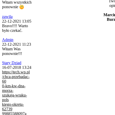
Twó
Witam wszystkich
opi
ponownie
Marci
zawila
Burz
22-12-2021 13:05
Bravo!!!! Warto
było czekać.
Admin
22-12-2021 11:23
Witam Was
ponownie!!!
Stary Dziad
16-07-2018 13:24
https://tech.wp.pl
/chca-przebadac-
60
0-km-kw-dna-
morza-
szukaja-wraku-
pols
kiego-okretu-
62739
99885588097a