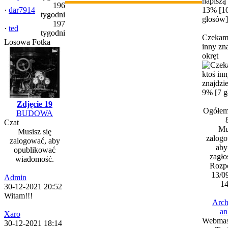
196
·
dar7914
13% [1
tygodni
głosów]
197
·
ted
tygodni
Czekam 
Losowa Fotka
inny zn
okręt
9% [7 g
Zdjęcie 19
Ogółem
BUDOWA
Czat
Mu
Musisz się
zalogo
zalogować, aby
aby
opublikować
zagło
wiadomość.
Rozpo
13/0
Admin
14
30-12-2021 20:52
Witam!!!
Arc
an
Xaro
Webmas
30-12-2021 18:14