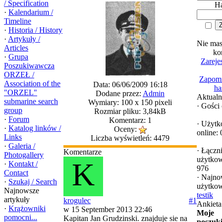
/ Specification
Ha
·
Kalendarium /
Timeline
·
Historia / History
·
Artykuły /
Nie mas
Articles
ko
·
Grupa
Zarejes
Poszukiwawcza
ORZEŁ /
Zapomn
Association of the
Data: 06/06/2009 16:18
ha
"ORZEL"
Dodane przez:
Admin
Aktualn
submarine search
Wymiary: 100 x 150 pixeli
·
Gości 
group
Rozmiar pliku: 3,84kB
·
Forum
Komentarz: 1
·
Użytk
·
Katalog linków /
Oceny:
online: 
Links
Liczba wyświetleń: 4479
·
Galeria /
·
Łączn
Komentarze
Photogallery
użytko
K
·
Kontakt /
976
Contact
·
Najno
·
Szukaj / Search
użytkow
Najnowsze
testik
artykuły
krogulec
#1
Ankieta
·
Krążowniki
w 15 September 2013 22:46
Moje
pomocni...
Kapitan Jan Grudzinski. znajduje sie na
poszuk