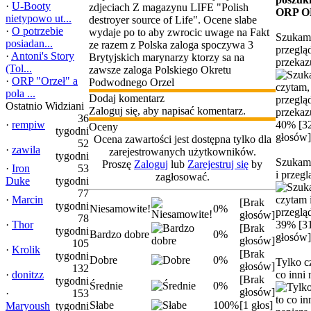
·
U-Booty
zdjeciach Z magazynu LIFE "Polish
ORP 
nietypowo ut...
destroyer source of Life". Ocene slabe
·
O potrzebie
wydaje po to aby zwrocic uwage na Fakt
Szukam,
posiadan...
ze razem z Polska zaloga spoczywa 3
przeglą
·
Antoni's Story
Brytyjskich marynarzy ktorzy sa na
przekazu
(Tol...
zawsze zaloga Polskiego Okretu
·
ORP "Orzeł" a
Podwodnego Orzel
pola ...
Dodaj komentarz
Ostatnio Widziani
Zaloguj się, aby napisać komentarz.
36
·
rempiw
40% [3
Oceny
tygodni
głosów]
Ocena zawartości jest dostępna tylko dla
52
·
zawila
zarejestrowanych użytkowników.
tygodni
Szukam
Proszę
Zaloguj
lub
Zarejestruj się
by
·
Iron
53
i przeg
zagłosować.
Duke
tygodni
77
·
Marcin
[Brak
tygodni
Niesamowite!
0%
głosów]
78
·
Thor
39% [3
[Brak
tygodni
Bardzo dobre
0%
głosów]
głosów]
105
·
Krolik
[Brak
tygodni
Dobre
0%
Tylko c
głosów]
132
·
donitzz
co inni 
[Brak
tygodni
Średnie
0%
głosów]
·
153
Słabe
100%
[1 głos]
Maryoush
tygodni