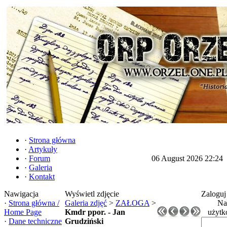
·
Strona główna
·
Artykuły
·
Forum
06 August 2026 22:24
·
Galeria
·
Kontakt
Nawigacja
Wyświetl zdjęcie
Zaloguj
·
Strona główna /
Galeria zdjęć
>
ZAŁOGA
>
Na
Home Page
Kmdr ppor. - Jan
użytk
·
Dane techniczne
Grudziński