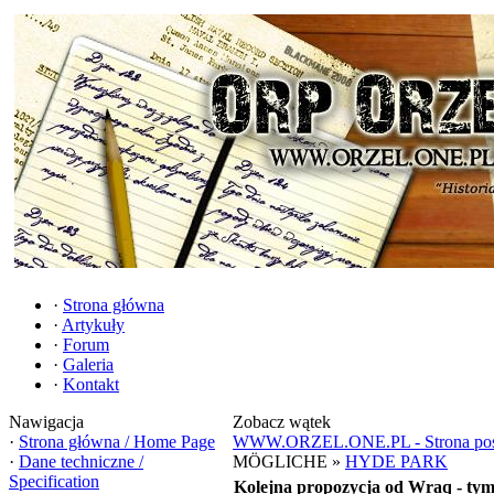
·
Strona główna
·
Artykuły
·
Forum
·
Galeria
·
Kontakt
Nawigacja
Zobacz wątek
·
Strona główna / Home Page
WWW.ORZEL.ONE.PL - Strona poświ
·
Dane techniczne /
MÖGLICHE »
HYDE PARK
Specification
Kolejna propozycja od Wraq - tym