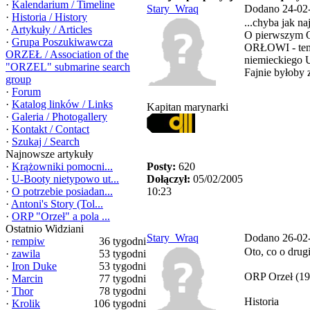
·
Kalendarium / Timeline
Stary_Wraq
Dodano 24-02
·
Historia / History
...chyba jak na
·
Artykuły / Articles
O pierwszym 
·
Grupa Poszukiwawcza
ORŁOWI - temu
ORZEŁ / Association of the
niemieckiego 
"ORZEL" submarine search
Fajnie byłoby 
group
·
Forum
·
Katalog linków / Links
Kapitan marynarki
·
Galeria / Photogallery
·
Kontakt / Contact
·
Szukaj / Search
Najnowsze artykuły
·
Krążowniki pomocni...
Posty:
620
·
U-Booty nietypowo ut...
Dołączył:
05/02/2005
·
O potrzebie posiadan...
10:23
·
Antoni's Story (Tol...
·
ORP "Orzeł" a pola ...
Ostatnio Widziani
Stary_Wraq
Dodano 26-02
·
rempiw
36 tygodni
Oto, co o dru
·
zawila
53 tygodni
·
Iron Duke
53 tygodni
ORP Orzeł (19
·
Marcin
77 tygodni
·
Thor
78 tygodni
Historia
·
Krolik
106 tygodni