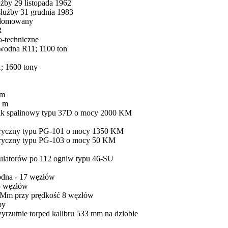
żby 29 listopada 1962
służby 31 grudnia 1983
 złomowany
R
o-techniczne
wodna R11; 1100 ton
; 1600 tony
 m
9 m
nik spalinowy typu 37D o mocy 2000 KM
ektryczny typu PG-101 o mocy 1350 KM
ektryczny typu PG-103 o mocy 50 KM
mulatorów po 112 ogniw typu 46-SU
dna - 17 węzłów
5 węzłów
 Mm przy prędkość 8 węzłów
by
yrzutnie torped kalibru 533 mm na dziobie