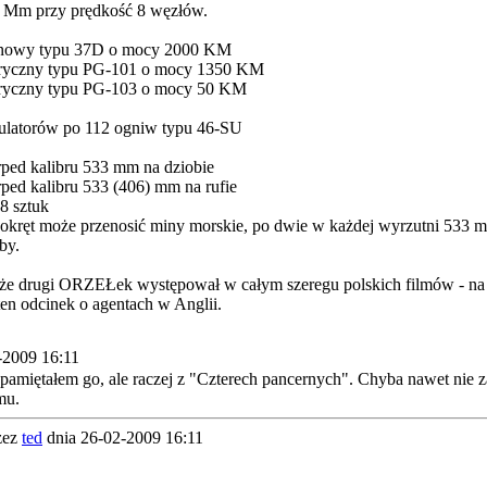
0 Mm przy prędkość 8 węzłów.
alinowy typu 37D o mocy 2000 KM
ektryczny typu PG-101 o mocy 1350 KM
ektryczny typu PG-103 o mocy 50 KM
mulatorów po 112 ogniw typu 46-SU
rped kalibru 533 mm na dziobie
rped kalibru 533 (406) mm na rufie
18 sztuk
 okręt może przenosić miny morskie, po dwie w każdej wyrzutni 533 
by.
że drugi ORZEŁek występował w całym szeregu polskich filmów - na 
en odcinek o agentach w Anglii.
2009 16:11
apamiętałem go, ale raczej z "Czterech pancernych". Chyba nawet nie 
mu.
zez
ted
dnia 26-02-2009 16:11