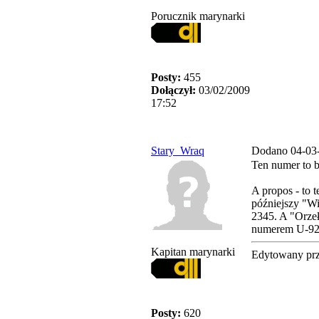
Porucznik marynarki
Posty:
455
Dołączył:
03/02/2009
17:52
Stary_Wraq
Dodano 04-03
Ten numer to b
A propos - to 
późniejszy "Wi
2345. A "Orzeł
numerem U-92
Kapitan marynarki
Edytowany pr
Posty:
620