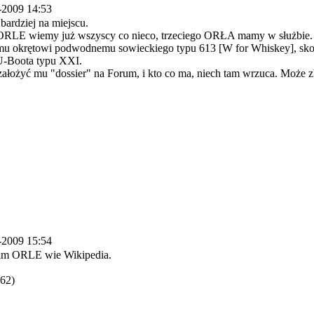
-2009 14:53
jbardziej na miejscu.
ORLE wiemy już wszyscy co nieco, trzeciego ORŁA mamy w służbie
 okrętowi podwodnemu sowieckiego typu 613 [W for Whiskey], skons
U-Boota typu XXI.
założyć mu "dossier" na Forum, i kto co ma, niech tam wrzuca. Może 
-2009 15:54
gim ORLE wie Wikipedia.
62)