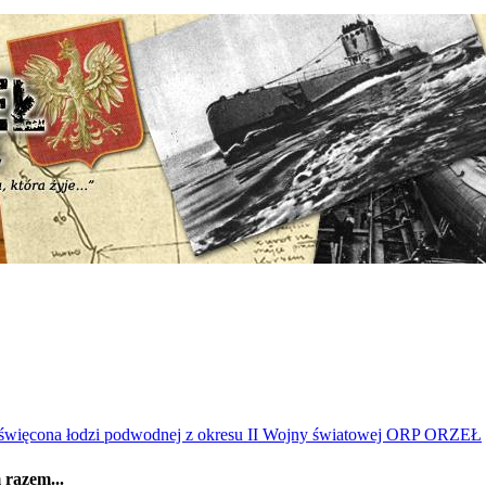
ęcona łodzi podwodnej z okresu II Wojny światowej ORP ORZEŁ
 razem...