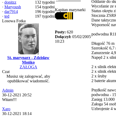
Oddanie do słu
·
donitzz
132 tygodni
Wycofanie ze 
·
Maryoush
154 tygodni
Kapitan marynarki
Status okrętu
·
dar7914
196 tygodni
Stocznia ZSR
·
ted
197 tygodni
Dane taktyczn
Losowa Fotka
Wyporność na
Posty:
620
podwodna R11
Dołączył:
05/02/2005
10:23
Długość 76 m
Szerokość 6,7
Zanurzenie 4,
Napęd 2 x sil
St. marynarz - Zdzisław
Mońko
2 x silnik el
ZAŁOGA
2 x silnik el
Czat
2 x śruby
Musisz się zalogować, aby
2 baterie aku
opublikować wiadomość.
Prędkość nawo
Admin
podwodna - 1
30-12-2021 20:52
Zasięg 13.000
Witam!!!
Załoga 54 oso
Uzbrojenie 4 w
Xaro
30-12-2021 18:14