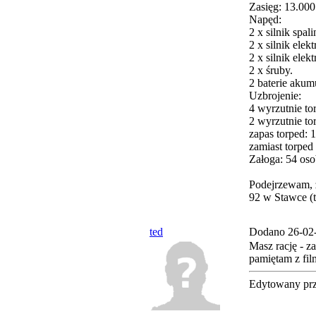
Zasięg: 13.00
Napęd:
2 x silnik sp
2 x silnik el
2 x silnik el
2 x śruby.
2 baterie aku
Uzbrojenie:
4 wyrzutnie to
2 wyrzutnie to
zapas torped: 
zamiast torped
Załoga: 54 oso
Podejrzewam, 
92 w Stawce (t
ted
Dodano 26-02-
Masz rację - z
pamiętam z fil
Edytowany pr