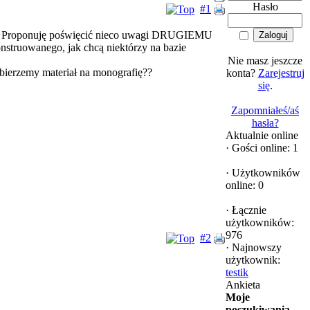
Hasło
#1
. Proponuję poświęcić nieco uwagi DRUGIEMU
truowanego, jak chcą niektórzy na bazie
Nie masz jeszcze
zbierzemy materiał na monografię??
konta?
Zarejestruj
się
.
Zapomniałeś/aś
hasła?
Aktualnie online
·
Gości online: 1
·
Użytkowników
online: 0
·
Łącznie
użytkowników:
976
#2
·
Najnowszy
użytkownik:
testik
Ankieta
Moje
poszukiwania