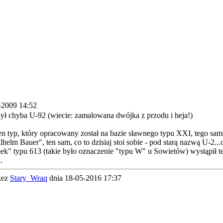
-2009 14:52
ył chyba U-92 (wiecie: zamalowana dwójka z przodu i heja!)
ten typ, który opracowany został na bazie sławnego typu XXI, tego sa
lhelm Bauer", ten sam, co to dzisiaj stoi sobie - pod starą nazwą U-2..
ek" typu 613 (takie było oznaczenie "typu W" u Sowietów) wystąpił t
.
zez
Stary_Wraq
dnia 18-05-2016 17:37