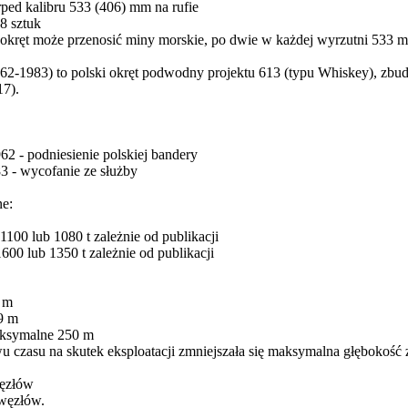
rped kalibru 533 (406) mm na rufie
18 sztuk
 okręt może przenosić miny morskie, po dwie w każdej wyrzutni 533 
62-1983) to polski okręt podwodny projektu 613 (typu Whiskey), z
17).
962 - podniesienie polskiej bandery
3 - wycofanie ze służby
ne:
100 lub 1080 t zależnie od publikacji
600 lub 1350 t zależnie od publikacji
7 m
9 m
aksymalne 250 m
 czasu na skutek eksploatacji zmniejszała się maksymalna głębokość 
ęzłów
węzłów.