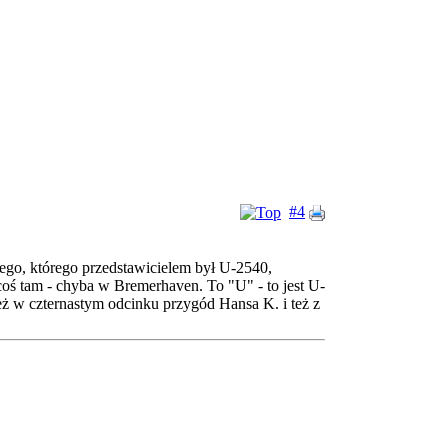
#4
mego, którego przedstawicielem był U-2540,
.coś tam - chyba w Bremerhaven. To "U" - to jest U-
eż w czternastym odcinku przygód Hansa K. i też z