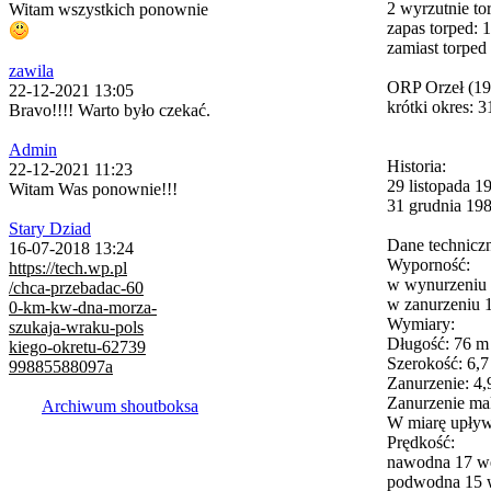
2 wyrzutnie to
Witam wszystkich ponownie
zapas torped: 
zamiast torped
zawila
ORP Orzeł (19
22-12-2021 13:05
krótki okres: 3
Bravo!!!! Warto było czekać.
Admin
Historia:
22-12-2021 11:23
29 listopada 1
Witam Was ponownie!!!
31 grudnia 198
Stary Dziad
Dane technicz
16-07-2018 13:24
Wyporność:
https://tech.wp.pl
w wynurzeniu 1
/chca-przebadac-60
w zanurzeniu 1
0-km-kw-dna-morza-
Wymiary:
szukaja-wraku-pols
Długość: 76 m
kiego-okretu-62739
Szerokość: 6,
99885588097a
Zanurzenie: 4,
Zanurzenie m
Archiwum shoutboksa
W miarę upływu
Prędkość:
nawodna 17 w
podwodna 15 